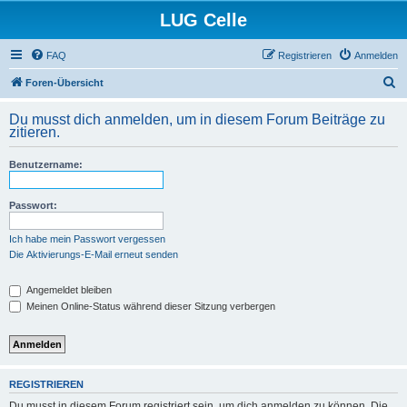
LUG Celle
FAQ
Registrieren
Anmelden
S
Foren-Übersicht
u
Du musst dich anmelden, um in diesem Forum Beiträge zu
c
zitieren.
h
Benutzername:
e
Passwort:
Ich habe mein Passwort vergessen
Die Aktivierungs-E-Mail erneut senden
Angemeldet bleiben
Meinen Online-Status während dieser Sitzung verbergen
REGISTRIEREN
Du musst in diesem Forum registriert sein, um dich anmelden zu können. Die