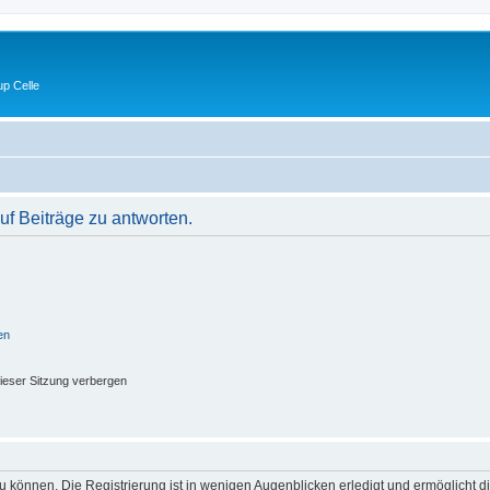
p Celle
f Beiträge zu antworten.
en
ieser Sitzung verbergen
 können. Die Registrierung ist in wenigen Augenblicken erledigt und ermöglicht di