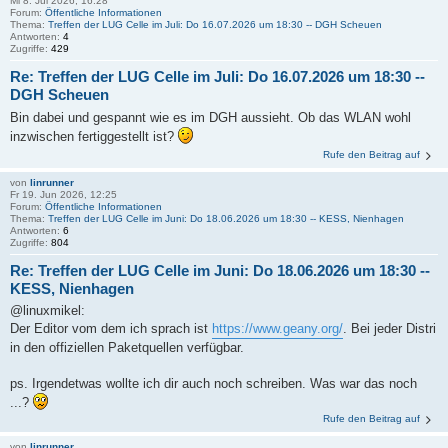
Mi 8. Jul 2026, 16:28
Forum:
Öffentliche Informationen
Thema:
Treffen der LUG Celle im Juli: Do 16.07.2026 um 18:30 -- DGH Scheuen
Antworten:
4
Zugriffe:
429
Re: Treffen der LUG Celle im Juli: Do 16.07.2026 um 18:30 --
DGH Scheuen
Bin dabei und gespannt wie es im DGH aussieht. Ob das WLAN wohl
inzwischen fertiggestellt ist?
Rufe den Beitrag auf
von
linrunner
Fr 19. Jun 2026, 12:25
Forum:
Öffentliche Informationen
Thema:
Treffen der LUG Celle im Juni: Do 18.06.2026 um 18:30 -- KESS, Nienhagen
Antworten:
6
Zugriffe:
804
Re: Treffen der LUG Celle im Juni: Do 18.06.2026 um 18:30 --
KESS, Nienhagen
@linuxmikel:
Der Editor vom dem ich sprach ist
https://www.geany.org/
. Bei jeder Distri
in den offiziellen Paketquellen verfügbar.
ps. Irgendetwas wollte ich dir auch noch schreiben. Was war das noch
...?
Rufe den Beitrag auf
von
linrunner