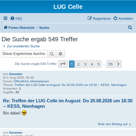
LUG Celle
FAQ
Registrieren
Anmelden
S
Foren-Übersicht
Suche
u
Die Suche ergab 549 Treffer
c
Zur erweiterten Suche
h
Suche
Erweiterte Suche
e
Seite
1
von
55
1
2
3
4
5
55
Nächst
Die Suche ergab 549 Treffer
…
von
linrunner
Di 4. Aug 2026, 08:46
Forum:
Öffentliche Informationen
Thema:
Treffen der LUG Celle im August: Do 20.08.2026 um 18:30 -- KESS, Nienhagen
Antworten:
1
Zugriffe:
20
Re: Treffen der LUG Celle im August: Do 20.08.2026 um 18:30
-- KESS, Nienhagen
Bin dabei!
Rufe den Beitrag auf
von
linrunner