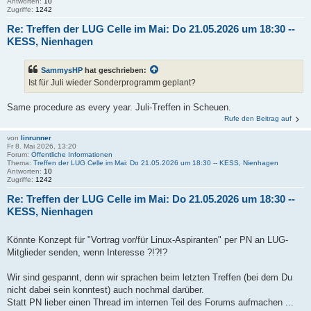
Antworten:
10
Zugriffe:
1242
Re: Treffen der LUG Celle im Mai: Do 21.05.2026 um 18:30 --
KESS, Nienhagen
SammysHP
hat geschrieben:
Ist für Juli wieder Sonderprogramm geplant?
Same procedure as every year. Juli-Treffen in Scheuen.
Rufe den Beitrag auf
von
linrunner
Fr 8. Mai 2026, 13:20
Forum:
Öffentliche Informationen
Thema:
Treffen der LUG Celle im Mai: Do 21.05.2026 um 18:30 -- KESS, Nienhagen
Antworten:
10
Zugriffe:
1242
Re: Treffen der LUG Celle im Mai: Do 21.05.2026 um 18:30 --
KESS, Nienhagen
Könnte Konzept für "Vortrag vor/für Linux-Aspiranten" per PN an LUG-
Mitglieder senden, wenn Interesse ?!?!?
Wir sind gespannt, denn wir sprachen beim letzten Treffen (bei dem Du
nicht dabei sein konntest) auch nochmal darüber.
Statt PN lieber einen Thread im internen Teil des Forums aufmachen ...