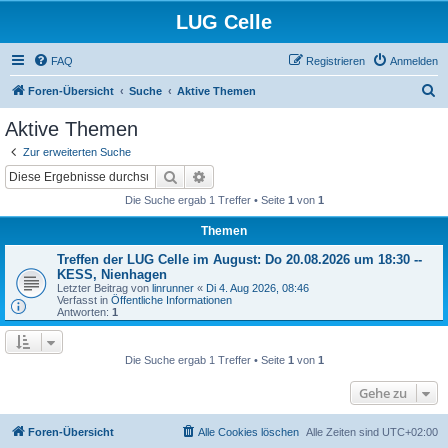
LUG Celle
FAQ
Registrieren
Anmelden
S
Foren-Übersicht
Suche
Aktive Themen
u
Aktive Themen
c
Zur erweiterten Suche
h
Suche
Erweiterte Suche
e
Die Suche ergab 1 Treffer • Seite
1
von
1
Themen
Treffen der LUG Celle im August: Do 20.08.2026 um 18:30 --
KESS, Nienhagen
Letzter Beitrag von
linrunner
«
Di 4. Aug 2026, 08:46
Verfasst in
Öffentliche Informationen
Antworten:
1
Die Suche ergab 1 Treffer • Seite
1
von
1
Gehe zu
Foren-Übersicht
Alle Cookies löschen
Alle Zeiten sind
UTC+02:00