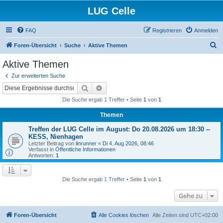
LUG Celle
FAQ
Registrieren
Anmelden
S
Foren-Übersicht
Suche
Aktive Themen
u
Aktive Themen
c
Zur erweiterten Suche
h
Suche
Erweiterte Suche
e
Die Suche ergab 1 Treffer • Seite
1
von
1
Themen
Treffen der LUG Celle im August: Do 20.08.2026 um 18:30 --
KESS, Nienhagen
Letzter Beitrag von
linrunner
«
Di 4. Aug 2026, 08:46
Verfasst in
Öffentliche Informationen
Antworten:
1
Die Suche ergab 1 Treffer • Seite
1
von
1
Gehe zu
Foren-Übersicht
Alle Cookies löschen
Alle Zeiten sind
UTC+02:00