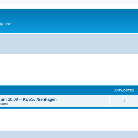
p Celle
ANTWORTEN
6 um 18:30 -- KESS, Nienhagen
A
1
tionen
n
t
w
o