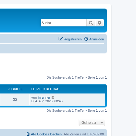
Suche
Erweiterte Suche
Registrieren
Anmelden
Die Suche ergab 1 Treffer • Seite
1
von
1
ZUGRIFFE
LETZTER BEITRAG
L
von
linrunner
Z
32
e
Di 4. Aug 2026, 08:46
t
u
z
Die Suche ergab 1 Treffer • Seite
1
von
1
t
g
e
r
Gehe zu
r
B
e
i
i
t
Alle Cookies löschen
Alle Zeiten sind
UTC+02:00