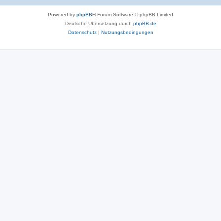
r
Powered by
phpBB
® Forum Software © phpBB Limited
t
Deutsche Übersetzung durch
phpBB.de
e
Datenschutz
|
Nutzungsbedingungen
n