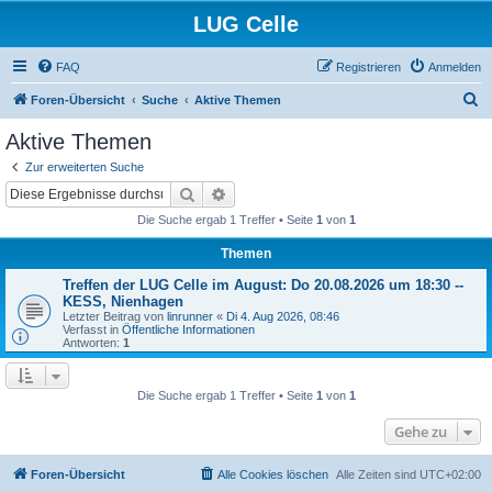
LUG Celle
FAQ
Registrieren
Anmelden
S
Foren-Übersicht
Suche
Aktive Themen
u
Aktive Themen
c
Zur erweiterten Suche
h
Suche
Erweiterte Suche
e
Die Suche ergab 1 Treffer • Seite
1
von
1
Themen
Treffen der LUG Celle im August: Do 20.08.2026 um 18:30 --
KESS, Nienhagen
Letzter Beitrag von
linrunner
«
Di 4. Aug 2026, 08:46
Verfasst in
Öffentliche Informationen
Antworten:
1
Die Suche ergab 1 Treffer • Seite
1
von
1
Gehe zu
Foren-Übersicht
Alle Cookies löschen
Alle Zeiten sind
UTC+02:00