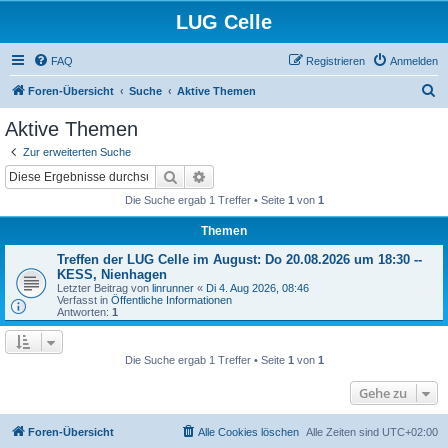
LUG Celle
FAQ
Registrieren
Anmelden
S
Foren-Übersicht
Suche
Aktive Themen
u
Aktive Themen
c
Zur erweiterten Suche
h
Suche
Erweiterte Suche
e
Die Suche ergab 1 Treffer • Seite
1
von
1
Themen
Treffen der LUG Celle im August: Do 20.08.2026 um 18:30 --
KESS, Nienhagen
Letzter Beitrag von
linrunner
«
Di 4. Aug 2026, 08:46
Verfasst in
Öffentliche Informationen
Antworten:
1
Die Suche ergab 1 Treffer • Seite
1
von
1
Gehe zu
Foren-Übersicht
Alle Cookies löschen
Alle Zeiten sind
UTC+02:00