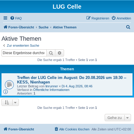
LUG Celle
FAQ
Registrieren
Anmelden
S
Foren-Übersicht
Suche
Aktive Themen
u
Aktive Themen
c
Zur erweiterten Suche
h
Suche
Erweiterte Suche
e
Die Suche ergab 1 Treffer • Seite
1
von
1
Themen
Treffen der LUG Celle im August: Do 20.08.2026 um 18:30 --
KESS, Nienhagen
Letzter Beitrag von
linrunner
«
Di 4. Aug 2026, 08:46
Verfasst in
Öffentliche Informationen
Antworten:
1
Die Suche ergab 1 Treffer • Seite
1
von
1
Gehe zu
Foren-Übersicht
Alle Cookies löschen
Alle Zeiten sind
UTC+02:00