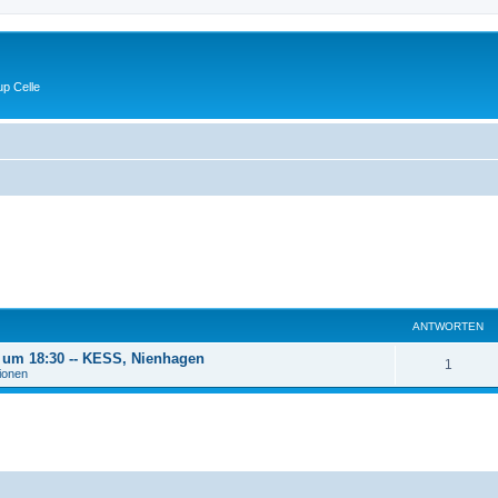
p Celle
ANTWORTEN
6 um 18:30 -- KESS, Nienhagen
A
1
tionen
n
t
w
o