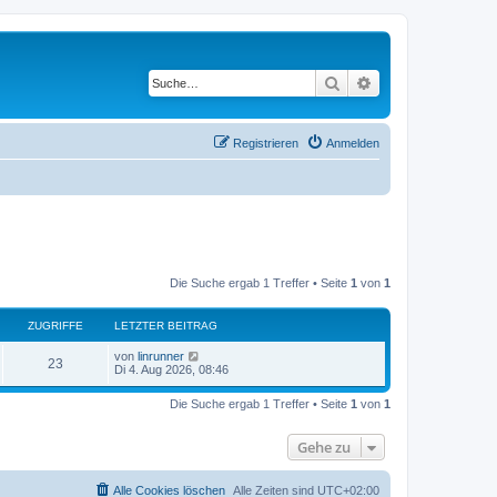
Suche
Erweiterte Suche
Registrieren
Anmelden
Die Suche ergab 1 Treffer • Seite
1
von
1
ZUGRIFFE
LETZTER BEITRAG
L
von
linrunner
Z
23
e
Di 4. Aug 2026, 08:46
t
u
z
Die Suche ergab 1 Treffer • Seite
1
von
1
t
g
e
r
Gehe zu
r
B
e
i
i
t
Alle Cookies löschen
Alle Zeiten sind
UTC+02:00