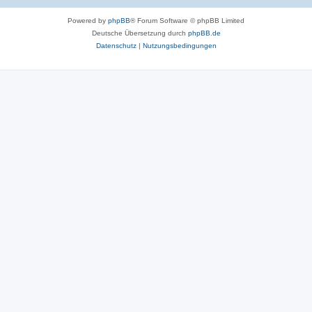
r
Powered by
phpBB
® Forum Software © phpBB Limited
t
Deutsche Übersetzung durch
phpBB.de
e
Datenschutz
|
Nutzungsbedingungen
n