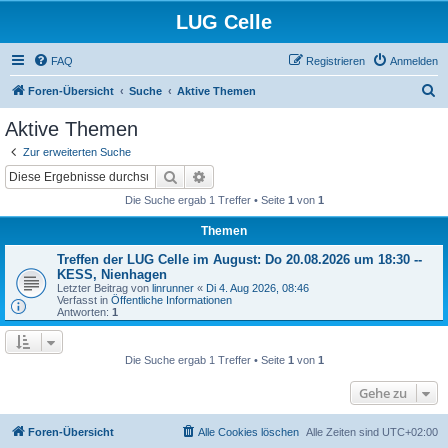
LUG Celle
FAQ
Registrieren
Anmelden
S
Foren-Übersicht
Suche
Aktive Themen
u
Aktive Themen
c
Zur erweiterten Suche
h
Suche
Erweiterte Suche
e
Die Suche ergab 1 Treffer • Seite
1
von
1
Themen
Treffen der LUG Celle im August: Do 20.08.2026 um 18:30 --
KESS, Nienhagen
Letzter Beitrag von
linrunner
«
Di 4. Aug 2026, 08:46
Verfasst in
Öffentliche Informationen
Antworten:
1
Die Suche ergab 1 Treffer • Seite
1
von
1
Gehe zu
Foren-Übersicht
Alle Cookies löschen
Alle Zeiten sind
UTC+02:00