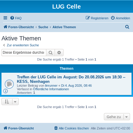
LUG Celle
FAQ
Registrieren
Anmelden
S
Foren-Übersicht
Suche
Aktive Themen
u
Aktive Themen
c
Zur erweiterten Suche
h
Suche
Erweiterte Suche
e
Die Suche ergab 1 Treffer • Seite
1
von
1
Themen
Treffen der LUG Celle im August: Do 20.08.2026 um 18:30 --
KESS, Nienhagen
Letzter Beitrag von
linrunner
«
Di 4. Aug 2026, 08:46
Verfasst in
Öffentliche Informationen
Antworten:
1
Die Suche ergab 1 Treffer • Seite
1
von
1
Gehe zu
Foren-Übersicht
Alle Cookies löschen
Alle Zeiten sind
UTC+02:00