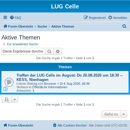
LUG Celle
FAQ
Registrieren
Anmelden
S
Foren-Übersicht
Suche
Aktive Themen
u
Aktive Themen
c
Zur erweiterten Suche
h
Suche
Erweiterte Suche
e
Die Suche ergab 1 Treffer • Seite
1
von
1
Themen
Treffen der LUG Celle im August: Do 20.08.2026 um 18:30 --
KESS, Nienhagen
Letzter Beitrag von
linrunner
«
Di 4. Aug 2026, 08:46
Verfasst in
Öffentliche Informationen
Antworten:
1
Die Suche ergab 1 Treffer • Seite
1
von
1
Gehe zu
Foren-Übersicht
Alle Cookies löschen
Alle Zeiten sind
UTC+02:00