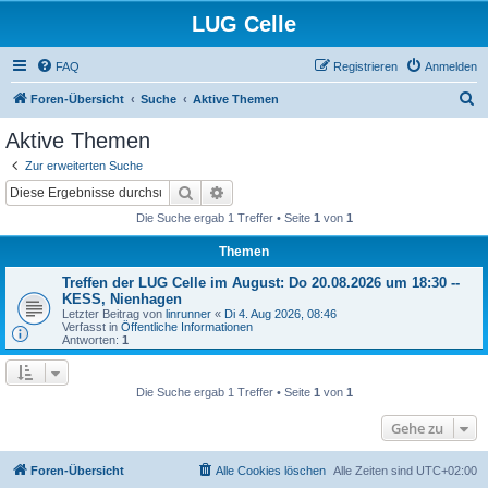
LUG Celle
FAQ
Registrieren
Anmelden
S
Foren-Übersicht
Suche
Aktive Themen
u
Aktive Themen
c
Zur erweiterten Suche
h
Suche
Erweiterte Suche
e
Die Suche ergab 1 Treffer • Seite
1
von
1
Themen
Treffen der LUG Celle im August: Do 20.08.2026 um 18:30 --
KESS, Nienhagen
Letzter Beitrag von
linrunner
«
Di 4. Aug 2026, 08:46
Verfasst in
Öffentliche Informationen
Antworten:
1
Die Suche ergab 1 Treffer • Seite
1
von
1
Gehe zu
Foren-Übersicht
Alle Cookies löschen
Alle Zeiten sind
UTC+02:00