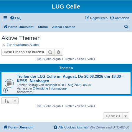
LUG Celle
FAQ
Registrieren
Anmelden
S
Foren-Übersicht
Suche
Aktive Themen
u
Aktive Themen
c
Zur erweiterten Suche
h
Suche
Erweiterte Suche
e
Die Suche ergab 1 Treffer • Seite
1
von
1
Themen
Treffen der LUG Celle im August: Do 20.08.2026 um 18:30 --
KESS, Nienhagen
Letzter Beitrag von
linrunner
«
Di 4. Aug 2026, 08:46
Verfasst in
Öffentliche Informationen
Antworten:
1
Die Suche ergab 1 Treffer • Seite
1
von
1
Gehe zu
Foren-Übersicht
Alle Cookies löschen
Alle Zeiten sind
UTC+02:00