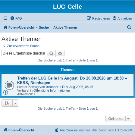
LUG Celle
FAQ
Registrieren
Anmelden
S
Foren-Übersicht
Suche
Aktive Themen
u
Aktive Themen
c
Zur erweiterten Suche
h
Suche
Erweiterte Suche
e
Die Suche ergab 1 Treffer • Seite
1
von
1
Themen
Treffen der LUG Celle im August: Do 20.08.2026 um 18:30 --
KESS, Nienhagen
Letzter Beitrag von
linrunner
«
Di 4. Aug 2026, 08:46
Verfasst in
Öffentliche Informationen
Antworten:
1
Die Suche ergab 1 Treffer • Seite
1
von
1
Gehe zu
Foren-Übersicht
Alle Cookies löschen
Alle Zeiten sind
UTC+02:00