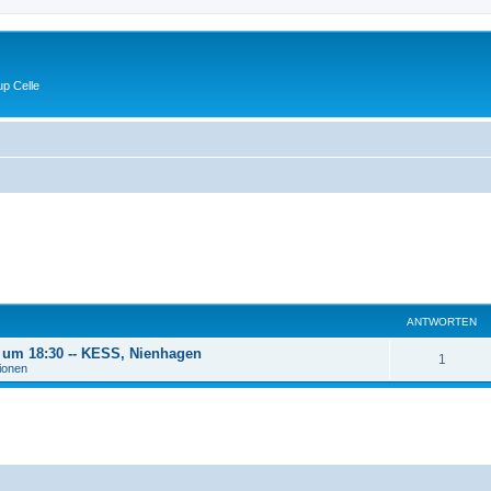
p Celle
ANTWORTEN
6 um 18:30 -- KESS, Nienhagen
A
1
tionen
n
t
w
o