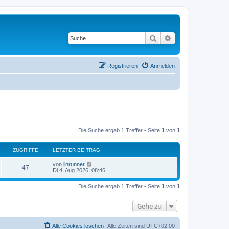
Suche
Erweiterte Suche
Registrieren
Anmelden
Die Suche ergab 1 Treffer • Seite
1
von
1
ZUGRIFFE
LETZTER BEITRAG
L
von
linrunner
Z
47
e
Di 4. Aug 2026, 08:46
t
u
z
Die Suche ergab 1 Treffer • Seite
1
von
1
t
g
e
r
Gehe zu
r
B
e
i
i
t
Alle Cookies löschen
Alle Zeiten sind
UTC+02:00