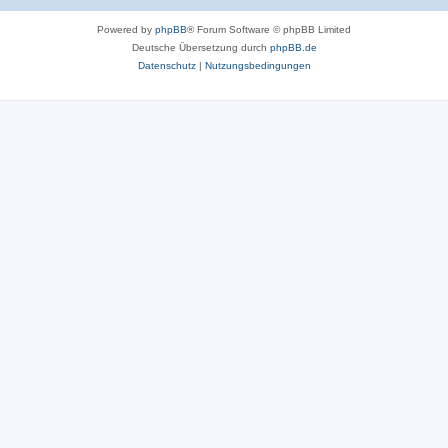
r
Powered by
phpBB
® Forum Software © phpBB Limited
t
Deutsche Übersetzung durch
phpBB.de
e
Datenschutz
|
Nutzungsbedingungen
n