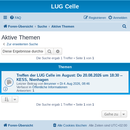
LUG Celle
FAQ
Registrieren
Anmelden
S
Foren-Übersicht
Suche
Aktive Themen
u
Aktive Themen
c
Zur erweiterten Suche
h
Suche
Erweiterte Suche
e
Die Suche ergab 1 Treffer • Seite
1
von
1
Themen
Treffen der LUG Celle im August: Do 20.08.2026 um 18:30 --
KESS, Nienhagen
Letzter Beitrag von
linrunner
«
Di 4. Aug 2026, 08:46
Verfasst in
Öffentliche Informationen
Antworten:
1
Die Suche ergab 1 Treffer • Seite
1
von
1
Gehe zu
Foren-Übersicht
Alle Cookies löschen
Alle Zeiten sind
UTC+02:00