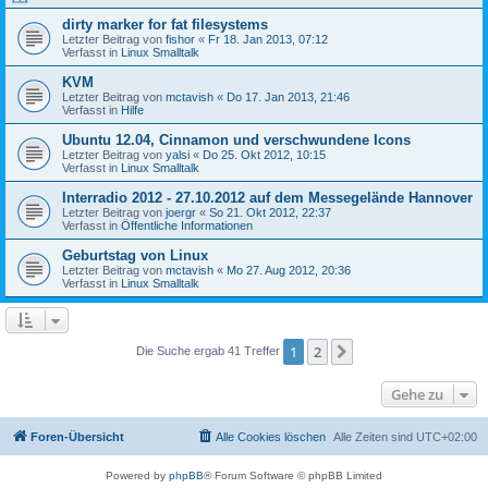
dirty marker for fat filesystems
Letzter Beitrag von
fishor
«
Fr 18. Jan 2013, 07:12
Verfasst in
Linux Smalltalk
KVM
Letzter Beitrag von
mctavish
«
Do 17. Jan 2013, 21:46
Verfasst in
Hilfe
Ubuntu 12.04, Cinnamon und verschwundene Icons
Letzter Beitrag von
yalsi
«
Do 25. Okt 2012, 10:15
Verfasst in
Linux Smalltalk
Interradio 2012 - 27.10.2012 auf dem Messegelände Hannover
Letzter Beitrag von
joergr
«
So 21. Okt 2012, 22:37
Verfasst in
Öffentliche Informationen
Geburtstag von Linux
Letzter Beitrag von
mctavish
«
Mo 27. Aug 2012, 20:36
Verfasst in
Linux Smalltalk
1
2
Nächste
Die Suche ergab 41 Treffer
Gehe zu
Foren-Übersicht
Alle Cookies löschen
Alle Zeiten sind
UTC+02:00
Powered by
phpBB
® Forum Software © phpBB Limited