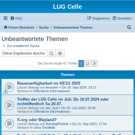
LUG Celle
FAQ
Registrieren
Anmelden
S
Foren-Übersicht
Suche
Unbeantwortete Themen
u
Unbeantwortete Themen
c
Zur erweiterten Suche
h
Suche
Erweiterte Suche
e
1
2
Nächste
Die Suche ergab 41 Treffer
Themen
Raumverfügbarkeit im KESS 2025
Letzter Beitrag von
linrunner
«
Do 19. Sep 2024, 18:17
Verfasst in
Öffentliche Informationen
Treffen der LUG Celle im Juli: Do 18.07.2024 oder
nichtöffentlich Sa 20.07.
Letzter Beitrag von
der_bud
«
Do 20. Jun 2024, 19:44
Verfasst in
Öffentliche Informationen
X.org oder Wayland?
Letzter Beitrag von
BurningPho3nix
«
Do 21. Sep 2023, 17:04
Verfasst in
Linux Smalltalk