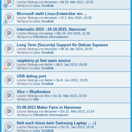
Letzter Beitrag von
linrunner
«
Mi 29. Mär 2017, 22:25
Verfasst in
Linux Smalltalk
Microsoft stellt Linux-Entwickler ein ...
Letzter Beitrag von
linrunner
«
Di 3. Nov 2015, 18:30
Verfasst in
Linux Smalltalk
Interradio 2015 - 24.10.2015, Hannover
Letzter Beitrag von
joergr
«
Mo 19. Okt 2015, 11:38
Verfasst in
Öffentliche Informationen
Long Term (Security) Support für Debian Squeeze
Letzter Beitrag von
linrunner
«
Mi 16. Apr 2014, 20:02
Verfasst in
Linux Smalltalk
raspberry pi fast open source
Letzter Beitrag von
fishor
«
Mi 8. Jan 2014, 09:08
Verfasst in
Linux Smalltalk
USB debug port
Letzter Beitrag von
fishor
«
Sa 8. Jun 2013, 15:29
Verfasst in
Linux Smalltalk
Xfce + Rhythmbox
Letzter Beitrag von
finn
«
So 31. Mär 2013, 22:33
Verfasst in
Hilfe
03.08.2013 Maker Faire in Hannover
Letzter Beitrag von
linrunner
«
Do 21. Mär 2013, 13:24
Verfasst in
Öffentliche Informationen
Holt euch bloss kein Samsung Laptop ... ;-)
Letzter Beitrag von
linrunner
«
Do 31. Jan 2013, 18:35
Verfasst in
Linux Smalltalk