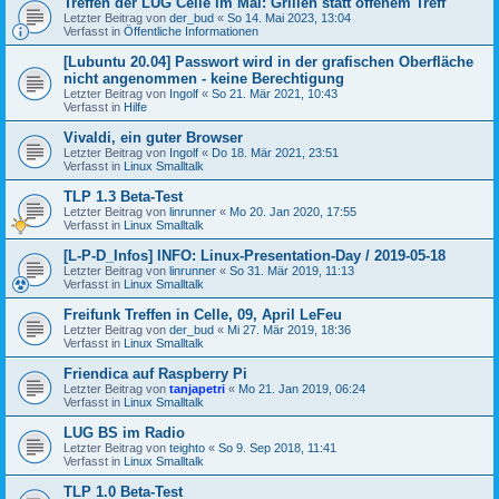
Treffen der LUG Celle im Mai: Grillen statt offenem Treff
Letzter Beitrag von
der_bud
«
So 14. Mai 2023, 13:04
Verfasst in
Öffentliche Informationen
[Lubuntu 20.04] Passwort wird in der grafischen Oberfläche
nicht angenommen - keine Berechtigung
Letzter Beitrag von
Ingolf
«
So 21. Mär 2021, 10:43
Verfasst in
Hilfe
Vivaldi, ein guter Browser
Letzter Beitrag von
Ingolf
«
Do 18. Mär 2021, 23:51
Verfasst in
Linux Smalltalk
TLP 1.3 Beta-Test
Letzter Beitrag von
linrunner
«
Mo 20. Jan 2020, 17:55
Verfasst in
Linux Smalltalk
[L-P-D_Infos] INFO: Linux-Presentation-Day / 2019-05-18
Letzter Beitrag von
linrunner
«
So 31. Mär 2019, 11:13
Verfasst in
Linux Smalltalk
Freifunk Treffen in Celle, 09, April LeFeu
Letzter Beitrag von
der_bud
«
Mi 27. Mär 2019, 18:36
Verfasst in
Linux Smalltalk
Friendica auf Raspberry Pi
Letzter Beitrag von
tanjapetri
«
Mo 21. Jan 2019, 06:24
Verfasst in
Linux Smalltalk
LUG BS im Radio
Letzter Beitrag von
teighto
«
So 9. Sep 2018, 11:41
Verfasst in
Linux Smalltalk
TLP 1.0 Beta-Test