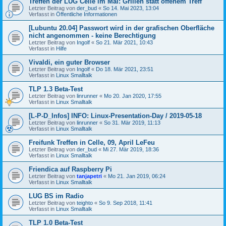
Treffen der LUG Celle im Mai: Grillen statt offenem Treff
Letzter Beitrag von
der_bud
«
So 14. Mai 2023, 13:04
Verfasst in
Öffentliche Informationen
[Lubuntu 20.04] Passwort wird in der grafischen Oberfläche
nicht angenommen - keine Berechtigung
Letzter Beitrag von
Ingolf
«
So 21. Mär 2021, 10:43
Verfasst in
Hilfe
Vivaldi, ein guter Browser
Letzter Beitrag von
Ingolf
«
Do 18. Mär 2021, 23:51
Verfasst in
Linux Smalltalk
TLP 1.3 Beta-Test
Letzter Beitrag von
linrunner
«
Mo 20. Jan 2020, 17:55
Verfasst in
Linux Smalltalk
[L-P-D_Infos] INFO: Linux-Presentation-Day / 2019-05-18
Letzter Beitrag von
linrunner
«
So 31. Mär 2019, 11:13
Verfasst in
Linux Smalltalk
Freifunk Treffen in Celle, 09, April LeFeu
Letzter Beitrag von
der_bud
«
Mi 27. Mär 2019, 18:36
Verfasst in
Linux Smalltalk
Friendica auf Raspberry Pi
Letzter Beitrag von
tanjapetri
«
Mo 21. Jan 2019, 06:24
Verfasst in
Linux Smalltalk
LUG BS im Radio
Letzter Beitrag von
teighto
«
So 9. Sep 2018, 11:41
Verfasst in
Linux Smalltalk
TLP 1.0 Beta-Test