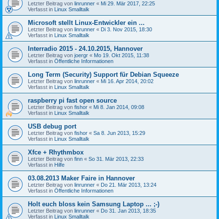
Letzter Beitrag von
linrunner
«
Mi 29. Mär 2017, 22:25
Verfasst in
Linux Smalltalk
Microsoft stellt Linux-Entwickler ein ...
Letzter Beitrag von
linrunner
«
Di 3. Nov 2015, 18:30
Verfasst in
Linux Smalltalk
Interradio 2015 - 24.10.2015, Hannover
Letzter Beitrag von
joergr
«
Mo 19. Okt 2015, 11:38
Verfasst in
Öffentliche Informationen
Long Term (Security) Support für Debian Squeeze
Letzter Beitrag von
linrunner
«
Mi 16. Apr 2014, 20:02
Verfasst in
Linux Smalltalk
raspberry pi fast open source
Letzter Beitrag von
fishor
«
Mi 8. Jan 2014, 09:08
Verfasst in
Linux Smalltalk
USB debug port
Letzter Beitrag von
fishor
«
Sa 8. Jun 2013, 15:29
Verfasst in
Linux Smalltalk
Xfce + Rhythmbox
Letzter Beitrag von
finn
«
So 31. Mär 2013, 22:33
Verfasst in
Hilfe
03.08.2013 Maker Faire in Hannover
Letzter Beitrag von
linrunner
«
Do 21. Mär 2013, 13:24
Verfasst in
Öffentliche Informationen
Holt euch bloss kein Samsung Laptop ... ;-)
Letzter Beitrag von
linrunner
«
Do 31. Jan 2013, 18:35
Verfasst in
Linux Smalltalk