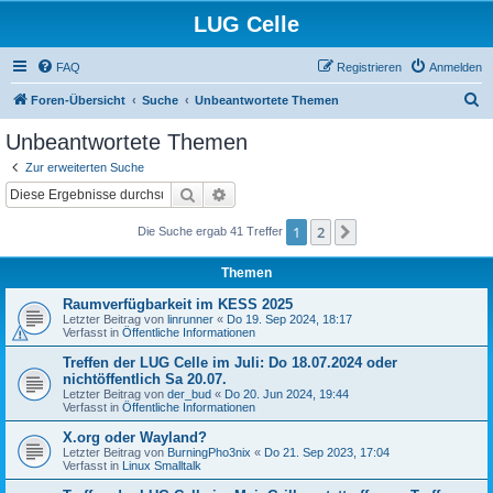
LUG Celle
FAQ
Registrieren
Anmelden
S
Foren-Übersicht
Suche
Unbeantwortete Themen
u
Unbeantwortete Themen
c
Zur erweiterten Suche
h
Suche
Erweiterte Suche
e
1
2
Nächste
Die Suche ergab 41 Treffer
Themen
Raumverfügbarkeit im KESS 2025
Letzter Beitrag von
linrunner
«
Do 19. Sep 2024, 18:17
Verfasst in
Öffentliche Informationen
Treffen der LUG Celle im Juli: Do 18.07.2024 oder
nichtöffentlich Sa 20.07.
Letzter Beitrag von
der_bud
«
Do 20. Jun 2024, 19:44
Verfasst in
Öffentliche Informationen
X.org oder Wayland?
Letzter Beitrag von
BurningPho3nix
«
Do 21. Sep 2023, 17:04
Verfasst in
Linux Smalltalk