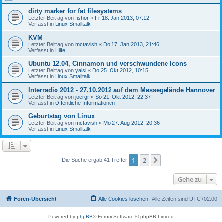
dirty marker for fat filesystems
Letzter Beitrag von
fishor
«
Fr 18. Jan 2013, 07:12
Verfasst in
Linux Smalltalk
KVM
Letzter Beitrag von
mctavish
«
Do 17. Jan 2013, 21:46
Verfasst in
Hilfe
Ubuntu 12.04, Cinnamon und verschwundene Icons
Letzter Beitrag von
yalsi
«
Do 25. Okt 2012, 10:15
Verfasst in
Linux Smalltalk
Interradio 2012 - 27.10.2012 auf dem Messegelände Hannover
Letzter Beitrag von
joergr
«
So 21. Okt 2012, 22:37
Verfasst in
Öffentliche Informationen
Geburtstag von Linux
Letzter Beitrag von
mctavish
«
Mo 27. Aug 2012, 20:36
Verfasst in
Linux Smalltalk
1
2
Nächste
Die Suche ergab 41 Treffer
Gehe zu
Foren-Übersicht
Alle Cookies löschen
Alle Zeiten sind
UTC+02:00
Powered by
phpBB
® Forum Software © phpBB Limited