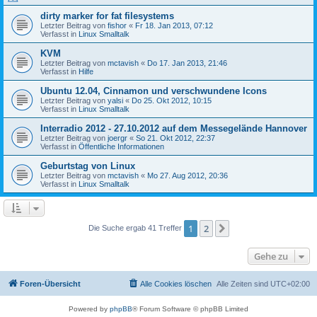
dirty marker for fat filesystems
Letzter Beitrag von
fishor
«
Fr 18. Jan 2013, 07:12
Verfasst in
Linux Smalltalk
KVM
Letzter Beitrag von
mctavish
«
Do 17. Jan 2013, 21:46
Verfasst in
Hilfe
Ubuntu 12.04, Cinnamon und verschwundene Icons
Letzter Beitrag von
yalsi
«
Do 25. Okt 2012, 10:15
Verfasst in
Linux Smalltalk
Interradio 2012 - 27.10.2012 auf dem Messegelände Hannover
Letzter Beitrag von
joergr
«
So 21. Okt 2012, 22:37
Verfasst in
Öffentliche Informationen
Geburtstag von Linux
Letzter Beitrag von
mctavish
«
Mo 27. Aug 2012, 20:36
Verfasst in
Linux Smalltalk
1
2
Nächste
Die Suche ergab 41 Treffer
Gehe zu
Foren-Übersicht
Alle Cookies löschen
Alle Zeiten sind
UTC+02:00
Powered by
phpBB
® Forum Software © phpBB Limited