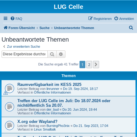
LUG Celle
FAQ
Registrieren
Anmelden
S
Foren-Übersicht
Suche
Unbeantwortete Themen
u
Unbeantwortete Themen
c
Zur erweiterten Suche
h
Suche
Erweiterte Suche
e
1
2
Nächste
Die Suche ergab 41 Treffer
Themen
Raumverfügbarkeit im KESS 2025
Letzter Beitrag von
linrunner
«
Do 19. Sep 2024, 18:17
Verfasst in
Öffentliche Informationen
Treffen der LUG Celle im Juli: Do 18.07.2024 oder
nichtöffentlich Sa 20.07.
Letzter Beitrag von
der_bud
«
Do 20. Jun 2024, 19:44
Verfasst in
Öffentliche Informationen
X.org oder Wayland?
Letzter Beitrag von
BurningPho3nix
«
Do 21. Sep 2023, 17:04
Verfasst in
Linux Smalltalk