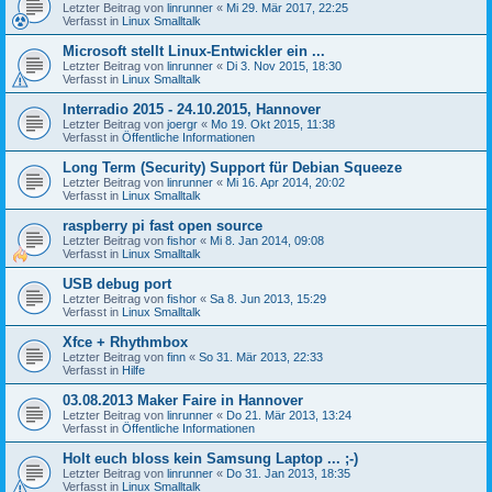
Letzter Beitrag von
linrunner
«
Mi 29. Mär 2017, 22:25
Verfasst in
Linux Smalltalk
Microsoft stellt Linux-Entwickler ein ...
Letzter Beitrag von
linrunner
«
Di 3. Nov 2015, 18:30
Verfasst in
Linux Smalltalk
Interradio 2015 - 24.10.2015, Hannover
Letzter Beitrag von
joergr
«
Mo 19. Okt 2015, 11:38
Verfasst in
Öffentliche Informationen
Long Term (Security) Support für Debian Squeeze
Letzter Beitrag von
linrunner
«
Mi 16. Apr 2014, 20:02
Verfasst in
Linux Smalltalk
raspberry pi fast open source
Letzter Beitrag von
fishor
«
Mi 8. Jan 2014, 09:08
Verfasst in
Linux Smalltalk
USB debug port
Letzter Beitrag von
fishor
«
Sa 8. Jun 2013, 15:29
Verfasst in
Linux Smalltalk
Xfce + Rhythmbox
Letzter Beitrag von
finn
«
So 31. Mär 2013, 22:33
Verfasst in
Hilfe
03.08.2013 Maker Faire in Hannover
Letzter Beitrag von
linrunner
«
Do 21. Mär 2013, 13:24
Verfasst in
Öffentliche Informationen
Holt euch bloss kein Samsung Laptop ... ;-)
Letzter Beitrag von
linrunner
«
Do 31. Jan 2013, 18:35
Verfasst in
Linux Smalltalk