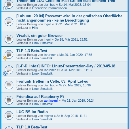
Treffen der LUG Celle im Mai: Grillen statt offenem Treff
Letzter Beitrag von
der_bud
«
So 14. Mai 2023, 13:04
Verfasst in
Öffentliche Informationen
[Lubuntu 20.04] Passwort wird in der grafischen Oberfläche
nicht angenommen - keine Berechtigung
Letzter Beitrag von
Ingolf
«
So 21. Mär 2021, 10:43
Verfasst in
Hilfe
Vivaldi, ein guter Browser
Letzter Beitrag von
Ingolf
«
Do 18. Mär 2021, 23:51
Verfasst in
Linux Smalltalk
TLP 1.3 Beta-Test
Letzter Beitrag von
linrunner
«
Mo 20. Jan 2020, 17:55
Verfasst in
Linux Smalltalk
[L-P-D_Infos] INFO: Linux-Presentation-Day / 2019-05-18
Letzter Beitrag von
linrunner
«
So 31. Mär 2019, 11:13
Verfasst in
Linux Smalltalk
Freifunk Treffen in Celle, 09, April LeFeu
Letzter Beitrag von
der_bud
«
Mi 27. Mär 2019, 18:36
Verfasst in
Linux Smalltalk
Friendica auf Raspberry Pi
Letzter Beitrag von
tanjapetri
«
Mo 21. Jan 2019, 06:24
Verfasst in
Linux Smalltalk
LUG BS im Radio
Letzter Beitrag von
teighto
«
So 9. Sep 2018, 11:41
Verfasst in
Linux Smalltalk
TLP 1.0 Beta-Test