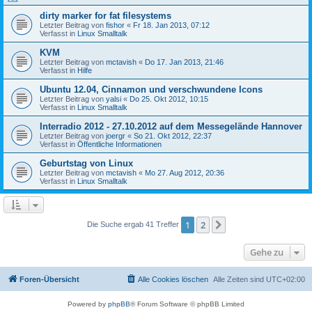
dirty marker for fat filesystems
Letzter Beitrag von
fishor
«
Fr 18. Jan 2013, 07:12
Verfasst in
Linux Smalltalk
KVM
Letzter Beitrag von
mctavish
«
Do 17. Jan 2013, 21:46
Verfasst in
Hilfe
Ubuntu 12.04, Cinnamon und verschwundene Icons
Letzter Beitrag von
yalsi
«
Do 25. Okt 2012, 10:15
Verfasst in
Linux Smalltalk
Interradio 2012 - 27.10.2012 auf dem Messegelände Hannover
Letzter Beitrag von
joergr
«
So 21. Okt 2012, 22:37
Verfasst in
Öffentliche Informationen
Geburtstag von Linux
Letzter Beitrag von
mctavish
«
Mo 27. Aug 2012, 20:36
Verfasst in
Linux Smalltalk
1
2
Nächste
Die Suche ergab 41 Treffer
Gehe zu
Foren-Übersicht
Alle Cookies löschen
Alle Zeiten sind
UTC+02:00
Powered by
phpBB
® Forum Software © phpBB Limited