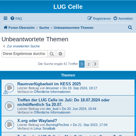
LUG Celle
FAQ
Registrieren
Anmelden
S
Foren-Übersicht
Suche
Unbeantwortete Themen
u
Unbeantwortete Themen
c
Zur erweiterten Suche
h
Suche
Erweiterte Suche
e
1
2
Nächste
Die Suche ergab 41 Treffer
Themen
Raumverfügbarkeit im KESS 2025
Letzter Beitrag von
linrunner
«
Do 19. Sep 2024, 18:17
Verfasst in
Öffentliche Informationen
Treffen der LUG Celle im Juli: Do 18.07.2024 oder
nichtöffentlich Sa 20.07.
Letzter Beitrag von
der_bud
«
Do 20. Jun 2024, 19:44
Verfasst in
Öffentliche Informationen
X.org oder Wayland?
Letzter Beitrag von
BurningPho3nix
«
Do 21. Sep 2023, 17:04
Verfasst in
Linux Smalltalk