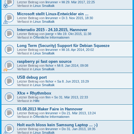
Letzter Beitrag von
linrunner
«
Mi 29. Mär 2017, 22:25
Verfasst in
Linux Smalltalk
Microsoft stellt Linux-Entwickler ein ...
Letzter Beitrag von
linrunner
«
Di 3. Nov 2015, 18:30
Verfasst in
Linux Smalltalk
Interradio 2015 - 24.10.2015, Hannover
Letzter Beitrag von
joergr
«
Mo 19. Okt 2015, 11:38
Verfasst in
Öffentliche Informationen
Long Term (Security) Support für Debian Squeeze
Letzter Beitrag von
linrunner
«
Mi 16. Apr 2014, 20:02
Verfasst in
Linux Smalltalk
raspberry pi fast open source
Letzter Beitrag von
fishor
«
Mi 8. Jan 2014, 09:08
Verfasst in
Linux Smalltalk
USB debug port
Letzter Beitrag von
fishor
«
Sa 8. Jun 2013, 15:29
Verfasst in
Linux Smalltalk
Xfce + Rhythmbox
Letzter Beitrag von
finn
«
So 31. Mär 2013, 22:33
Verfasst in
Hilfe
03.08.2013 Maker Faire in Hannover
Letzter Beitrag von
linrunner
«
Do 21. Mär 2013, 13:24
Verfasst in
Öffentliche Informationen
Holt euch bloss kein Samsung Laptop ... ;-)
Letzter Beitrag von
linrunner
«
Do 31. Jan 2013, 18:35
Verfasst in
Linux Smalltalk