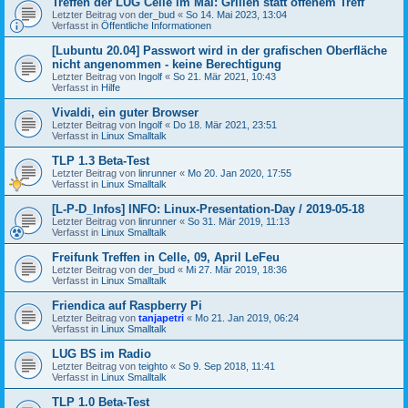
Treffen der LUG Celle im Mai: Grillen statt offenem Treff
Letzter Beitrag von
der_bud
«
So 14. Mai 2023, 13:04
Verfasst in
Öffentliche Informationen
[Lubuntu 20.04] Passwort wird in der grafischen Oberfläche
nicht angenommen - keine Berechtigung
Letzter Beitrag von
Ingolf
«
So 21. Mär 2021, 10:43
Verfasst in
Hilfe
Vivaldi, ein guter Browser
Letzter Beitrag von
Ingolf
«
Do 18. Mär 2021, 23:51
Verfasst in
Linux Smalltalk
TLP 1.3 Beta-Test
Letzter Beitrag von
linrunner
«
Mo 20. Jan 2020, 17:55
Verfasst in
Linux Smalltalk
[L-P-D_Infos] INFO: Linux-Presentation-Day / 2019-05-18
Letzter Beitrag von
linrunner
«
So 31. Mär 2019, 11:13
Verfasst in
Linux Smalltalk
Freifunk Treffen in Celle, 09, April LeFeu
Letzter Beitrag von
der_bud
«
Mi 27. Mär 2019, 18:36
Verfasst in
Linux Smalltalk
Friendica auf Raspberry Pi
Letzter Beitrag von
tanjapetri
«
Mo 21. Jan 2019, 06:24
Verfasst in
Linux Smalltalk
LUG BS im Radio
Letzter Beitrag von
teighto
«
So 9. Sep 2018, 11:41
Verfasst in
Linux Smalltalk
TLP 1.0 Beta-Test