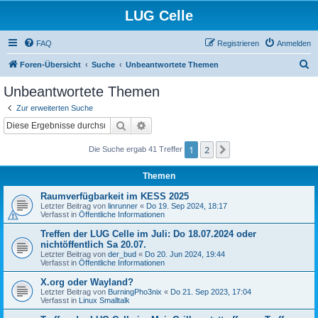
LUG Celle
FAQ
Registrieren
Anmelden
S
Foren-Übersicht
Suche
Unbeantwortete Themen
u
Unbeantwortete Themen
c
Zur erweiterten Suche
h
Suche
Erweiterte Suche
e
1
2
Nächste
Die Suche ergab 41 Treffer
Themen
Raumverfügbarkeit im KESS 2025
Letzter Beitrag von
linrunner
«
Do 19. Sep 2024, 18:17
Verfasst in
Öffentliche Informationen
Treffen der LUG Celle im Juli: Do 18.07.2024 oder
nichtöffentlich Sa 20.07.
Letzter Beitrag von
der_bud
«
Do 20. Jun 2024, 19:44
Verfasst in
Öffentliche Informationen
X.org oder Wayland?
Letzter Beitrag von
BurningPho3nix
«
Do 21. Sep 2023, 17:04
Verfasst in
Linux Smalltalk