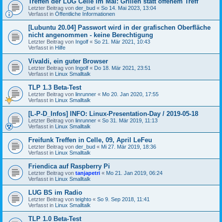
Treffen der LUG Celle im Mai: Grillen statt offenem Treff
Letzter Beitrag von
der_bud
«
So 14. Mai 2023, 13:04
Verfasst in
Öffentliche Informationen
[Lubuntu 20.04] Passwort wird in der grafischen Oberfläche
nicht angenommen - keine Berechtigung
Letzter Beitrag von
Ingolf
«
So 21. Mär 2021, 10:43
Verfasst in
Hilfe
Vivaldi, ein guter Browser
Letzter Beitrag von
Ingolf
«
Do 18. Mär 2021, 23:51
Verfasst in
Linux Smalltalk
TLP 1.3 Beta-Test
Letzter Beitrag von
linrunner
«
Mo 20. Jan 2020, 17:55
Verfasst in
Linux Smalltalk
[L-P-D_Infos] INFO: Linux-Presentation-Day / 2019-05-18
Letzter Beitrag von
linrunner
«
So 31. Mär 2019, 11:13
Verfasst in
Linux Smalltalk
Freifunk Treffen in Celle, 09, April LeFeu
Letzter Beitrag von
der_bud
«
Mi 27. Mär 2019, 18:36
Verfasst in
Linux Smalltalk
Friendica auf Raspberry Pi
Letzter Beitrag von
tanjapetri
«
Mo 21. Jan 2019, 06:24
Verfasst in
Linux Smalltalk
LUG BS im Radio
Letzter Beitrag von
teighto
«
So 9. Sep 2018, 11:41
Verfasst in
Linux Smalltalk
TLP 1.0 Beta-Test