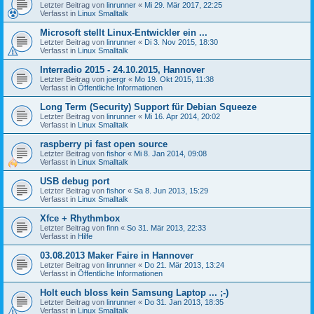
Letzter Beitrag von
linrunner
«
Mi 29. Mär 2017, 22:25
Verfasst in
Linux Smalltalk
Microsoft stellt Linux-Entwickler ein ...
Letzter Beitrag von
linrunner
«
Di 3. Nov 2015, 18:30
Verfasst in
Linux Smalltalk
Interradio 2015 - 24.10.2015, Hannover
Letzter Beitrag von
joergr
«
Mo 19. Okt 2015, 11:38
Verfasst in
Öffentliche Informationen
Long Term (Security) Support für Debian Squeeze
Letzter Beitrag von
linrunner
«
Mi 16. Apr 2014, 20:02
Verfasst in
Linux Smalltalk
raspberry pi fast open source
Letzter Beitrag von
fishor
«
Mi 8. Jan 2014, 09:08
Verfasst in
Linux Smalltalk
USB debug port
Letzter Beitrag von
fishor
«
Sa 8. Jun 2013, 15:29
Verfasst in
Linux Smalltalk
Xfce + Rhythmbox
Letzter Beitrag von
finn
«
So 31. Mär 2013, 22:33
Verfasst in
Hilfe
03.08.2013 Maker Faire in Hannover
Letzter Beitrag von
linrunner
«
Do 21. Mär 2013, 13:24
Verfasst in
Öffentliche Informationen
Holt euch bloss kein Samsung Laptop ... ;-)
Letzter Beitrag von
linrunner
«
Do 31. Jan 2013, 18:35
Verfasst in
Linux Smalltalk