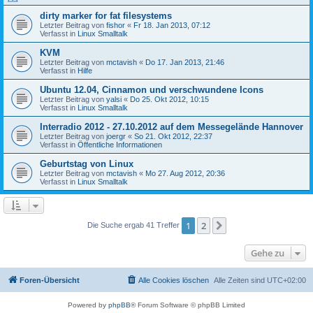
dirty marker for fat filesystems
Letzter Beitrag von
fishor
«
Fr 18. Jan 2013, 07:12
Verfasst in
Linux Smalltalk
KVM
Letzter Beitrag von
mctavish
«
Do 17. Jan 2013, 21:46
Verfasst in
Hilfe
Ubuntu 12.04, Cinnamon und verschwundene Icons
Letzter Beitrag von
yalsi
«
Do 25. Okt 2012, 10:15
Verfasst in
Linux Smalltalk
Interradio 2012 - 27.10.2012 auf dem Messegelände Hannover
Letzter Beitrag von
joergr
«
So 21. Okt 2012, 22:37
Verfasst in
Öffentliche Informationen
Geburtstag von Linux
Letzter Beitrag von
mctavish
«
Mo 27. Aug 2012, 20:36
Verfasst in
Linux Smalltalk
1
2
Nächste
Die Suche ergab 41 Treffer
Gehe zu
Foren-Übersicht
Alle Cookies löschen
Alle Zeiten sind
UTC+02:00
Powered by
phpBB
® Forum Software © phpBB Limited