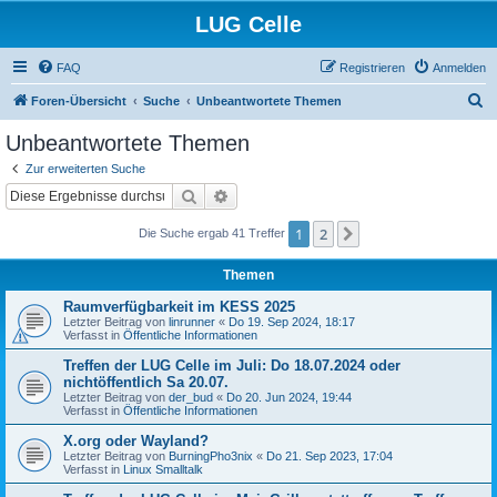
LUG Celle
FAQ
Registrieren
Anmelden
S
Foren-Übersicht
Suche
Unbeantwortete Themen
u
Unbeantwortete Themen
c
Zur erweiterten Suche
h
Suche
Erweiterte Suche
e
1
2
Nächste
Die Suche ergab 41 Treffer
Themen
Raumverfügbarkeit im KESS 2025
Letzter Beitrag von
linrunner
«
Do 19. Sep 2024, 18:17
Verfasst in
Öffentliche Informationen
Treffen der LUG Celle im Juli: Do 18.07.2024 oder
nichtöffentlich Sa 20.07.
Letzter Beitrag von
der_bud
«
Do 20. Jun 2024, 19:44
Verfasst in
Öffentliche Informationen
X.org oder Wayland?
Letzter Beitrag von
BurningPho3nix
«
Do 21. Sep 2023, 17:04
Verfasst in
Linux Smalltalk