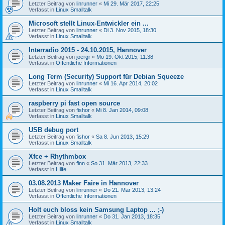
Letzter Beitrag von
linrunner
«
Mi 29. Mär 2017, 22:25
Verfasst in
Linux Smalltalk
Microsoft stellt Linux-Entwickler ein ...
Letzter Beitrag von
linrunner
«
Di 3. Nov 2015, 18:30
Verfasst in
Linux Smalltalk
Interradio 2015 - 24.10.2015, Hannover
Letzter Beitrag von
joergr
«
Mo 19. Okt 2015, 11:38
Verfasst in
Öffentliche Informationen
Long Term (Security) Support für Debian Squeeze
Letzter Beitrag von
linrunner
«
Mi 16. Apr 2014, 20:02
Verfasst in
Linux Smalltalk
raspberry pi fast open source
Letzter Beitrag von
fishor
«
Mi 8. Jan 2014, 09:08
Verfasst in
Linux Smalltalk
USB debug port
Letzter Beitrag von
fishor
«
Sa 8. Jun 2013, 15:29
Verfasst in
Linux Smalltalk
Xfce + Rhythmbox
Letzter Beitrag von
finn
«
So 31. Mär 2013, 22:33
Verfasst in
Hilfe
03.08.2013 Maker Faire in Hannover
Letzter Beitrag von
linrunner
«
Do 21. Mär 2013, 13:24
Verfasst in
Öffentliche Informationen
Holt euch bloss kein Samsung Laptop ... ;-)
Letzter Beitrag von
linrunner
«
Do 31. Jan 2013, 18:35
Verfasst in
Linux Smalltalk