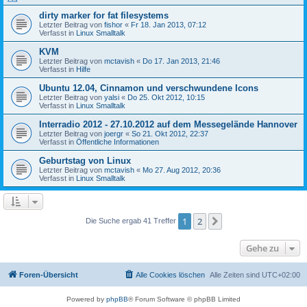
dirty marker for fat filesystems
Letzter Beitrag von
fishor
«
Fr 18. Jan 2013, 07:12
Verfasst in
Linux Smalltalk
KVM
Letzter Beitrag von
mctavish
«
Do 17. Jan 2013, 21:46
Verfasst in
Hilfe
Ubuntu 12.04, Cinnamon und verschwundene Icons
Letzter Beitrag von
yalsi
«
Do 25. Okt 2012, 10:15
Verfasst in
Linux Smalltalk
Interradio 2012 - 27.10.2012 auf dem Messegelände Hannover
Letzter Beitrag von
joergr
«
So 21. Okt 2012, 22:37
Verfasst in
Öffentliche Informationen
Geburtstag von Linux
Letzter Beitrag von
mctavish
«
Mo 27. Aug 2012, 20:36
Verfasst in
Linux Smalltalk
1
2
Nächste
Die Suche ergab 41 Treffer
Gehe zu
Foren-Übersicht
Alle Cookies löschen
Alle Zeiten sind
UTC+02:00
Powered by
phpBB
® Forum Software © phpBB Limited