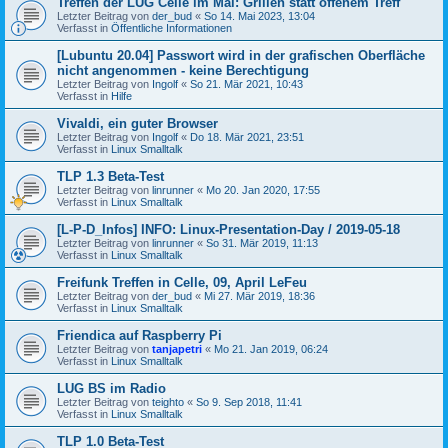
Treffen der LUG Celle im Mai: Grillen statt offenem Treff
Letzter Beitrag von
der_bud
«
So 14. Mai 2023, 13:04
Verfasst in
Öffentliche Informationen
[Lubuntu 20.04] Passwort wird in der grafischen Oberfläche
nicht angenommen - keine Berechtigung
Letzter Beitrag von
Ingolf
«
So 21. Mär 2021, 10:43
Verfasst in
Hilfe
Vivaldi, ein guter Browser
Letzter Beitrag von
Ingolf
«
Do 18. Mär 2021, 23:51
Verfasst in
Linux Smalltalk
TLP 1.3 Beta-Test
Letzter Beitrag von
linrunner
«
Mo 20. Jan 2020, 17:55
Verfasst in
Linux Smalltalk
[L-P-D_Infos] INFO: Linux-Presentation-Day / 2019-05-18
Letzter Beitrag von
linrunner
«
So 31. Mär 2019, 11:13
Verfasst in
Linux Smalltalk
Freifunk Treffen in Celle, 09, April LeFeu
Letzter Beitrag von
der_bud
«
Mi 27. Mär 2019, 18:36
Verfasst in
Linux Smalltalk
Friendica auf Raspberry Pi
Letzter Beitrag von
tanjapetri
«
Mo 21. Jan 2019, 06:24
Verfasst in
Linux Smalltalk
LUG BS im Radio
Letzter Beitrag von
teighto
«
So 9. Sep 2018, 11:41
Verfasst in
Linux Smalltalk
TLP 1.0 Beta-Test