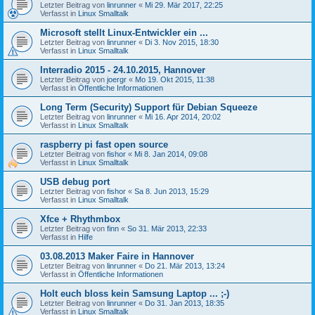
Letzter Beitrag von
linrunner
«
Mi 29. Mär 2017, 22:25
Verfasst in
Linux Smalltalk
Microsoft stellt Linux-Entwickler ein ...
Letzter Beitrag von
linrunner
«
Di 3. Nov 2015, 18:30
Verfasst in
Linux Smalltalk
Interradio 2015 - 24.10.2015, Hannover
Letzter Beitrag von
joergr
«
Mo 19. Okt 2015, 11:38
Verfasst in
Öffentliche Informationen
Long Term (Security) Support für Debian Squeeze
Letzter Beitrag von
linrunner
«
Mi 16. Apr 2014, 20:02
Verfasst in
Linux Smalltalk
raspberry pi fast open source
Letzter Beitrag von
fishor
«
Mi 8. Jan 2014, 09:08
Verfasst in
Linux Smalltalk
USB debug port
Letzter Beitrag von
fishor
«
Sa 8. Jun 2013, 15:29
Verfasst in
Linux Smalltalk
Xfce + Rhythmbox
Letzter Beitrag von
finn
«
So 31. Mär 2013, 22:33
Verfasst in
Hilfe
03.08.2013 Maker Faire in Hannover
Letzter Beitrag von
linrunner
«
Do 21. Mär 2013, 13:24
Verfasst in
Öffentliche Informationen
Holt euch bloss kein Samsung Laptop ... ;-)
Letzter Beitrag von
linrunner
«
Do 31. Jan 2013, 18:35
Verfasst in
Linux Smalltalk