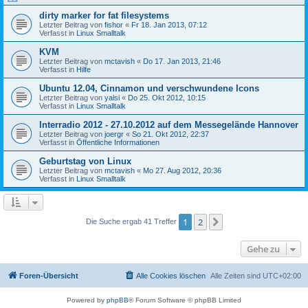
dirty marker for fat filesystems
Letzter Beitrag von
fishor
«
Fr 18. Jan 2013, 07:12
Verfasst in
Linux Smalltalk
KVM
Letzter Beitrag von
mctavish
«
Do 17. Jan 2013, 21:46
Verfasst in
Hilfe
Ubuntu 12.04, Cinnamon und verschwundene Icons
Letzter Beitrag von
yalsi
«
Do 25. Okt 2012, 10:15
Verfasst in
Linux Smalltalk
Interradio 2012 - 27.10.2012 auf dem Messegelände Hannover
Letzter Beitrag von
joergr
«
So 21. Okt 2012, 22:37
Verfasst in
Öffentliche Informationen
Geburtstag von Linux
Letzter Beitrag von
mctavish
«
Mo 27. Aug 2012, 20:36
Verfasst in
Linux Smalltalk
1
2
Nächste
Die Suche ergab 41 Treffer
Gehe zu
Foren-Übersicht
Alle Cookies löschen
Alle Zeiten sind
UTC+02:00
Powered by
phpBB
® Forum Software © phpBB Limited