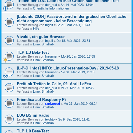
Treffen der LUG Celle im Mai: Grillen statt offenem Treff
Letzter Beitrag von
der_bud
«
So 14. Mai 2023, 13:04
Verfasst in
Öffentliche Informationen
[Lubuntu 20.04] Passwort wird in der grafischen Oberfläche
nicht angenommen - keine Berechtigung
Letzter Beitrag von
Ingolf
«
So 21. Mär 2021, 10:43
Verfasst in
Hilfe
Vivaldi, ein guter Browser
Letzter Beitrag von
Ingolf
«
Do 18. Mär 2021, 23:51
Verfasst in
Linux Smalltalk
TLP 1.3 Beta-Test
Letzter Beitrag von
linrunner
«
Mo 20. Jan 2020, 17:55
Verfasst in
Linux Smalltalk
[L-P-D_Infos] INFO: Linux-Presentation-Day / 2019-05-18
Letzter Beitrag von
linrunner
«
So 31. Mär 2019, 11:13
Verfasst in
Linux Smalltalk
Freifunk Treffen in Celle, 09, April LeFeu
Letzter Beitrag von
der_bud
«
Mi 27. Mär 2019, 18:36
Verfasst in
Linux Smalltalk
Friendica auf Raspberry Pi
Letzter Beitrag von
tanjapetri
«
Mo 21. Jan 2019, 06:24
Verfasst in
Linux Smalltalk
LUG BS im Radio
Letzter Beitrag von
teighto
«
So 9. Sep 2018, 11:41
Verfasst in
Linux Smalltalk
TLP 1.0 Beta-Test