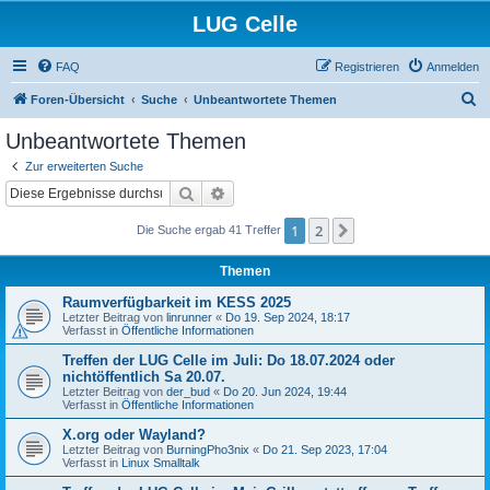
LUG Celle
FAQ
Registrieren
Anmelden
S
Foren-Übersicht
Suche
Unbeantwortete Themen
u
Unbeantwortete Themen
c
Zur erweiterten Suche
h
Suche
Erweiterte Suche
e
1
2
Nächste
Die Suche ergab 41 Treffer
Themen
Raumverfügbarkeit im KESS 2025
Letzter Beitrag von
linrunner
«
Do 19. Sep 2024, 18:17
Verfasst in
Öffentliche Informationen
Treffen der LUG Celle im Juli: Do 18.07.2024 oder
nichtöffentlich Sa 20.07.
Letzter Beitrag von
der_bud
«
Do 20. Jun 2024, 19:44
Verfasst in
Öffentliche Informationen
X.org oder Wayland?
Letzter Beitrag von
BurningPho3nix
«
Do 21. Sep 2023, 17:04
Verfasst in
Linux Smalltalk