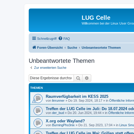
LUG Celle
Willkommen bei der Linux User Grou
Schnellzugriff
FAQ
Foren-Übersicht
Suche
Unbeantwortete Themen
Unbeantwortete Themen
Zur erweiterten Suche
Suche
Erweiterte Suche
THEMEN
Raumverfügbarkeit im KESS 2025
von
linrunner
»
Do 19. Sep 2024, 18:17
» in
Öffentliche Infor
Treffen der LUG Celle im Juli: Do 18.07.2024 ode
von
der_bud
»
Do 20. Jun 2024, 19:44
» in
Öffentliche Infor
X.org oder Wayland?
von
BurningPho3nix
»
Do 21. Sep 2023, 17:04
» in
Linux Smal
Treffen der LUG Celle im Mai: Grillen statt offen