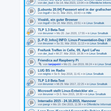
von
der_bud
»
So 14. Mai 2023, 13:04
» in
Öffentliche Inform
[Lubuntu 20.04] Passwort wird in der grafisch
von
Ingolf
»
So 21. Mär 2021, 10:43
» in
Hilfe
Vivaldi, ein guter Browser
von
Ingolf
»
Do 18. Mär 2021, 23:51
» in
Linux Smalltalk
TLP 1.3 Beta-Test
von
linrunner
»
Mo 20. Jan 2020, 17:55
» in
Linux Smalltalk
[L-P-D_Infos] INFO: Linux-Presentation-Day / 20
von
linrunner
»
So 31. Mär 2019, 11:13
» in
Linux Smalltalk
Freifunk Treffen in Celle, 09, April LeFeu
von
der_bud
»
Mi 27. Mär 2019, 18:36
» in
Linux Smalltalk
Friendica auf Raspberry Pi
von
tanjapetri
»
Mo 21. Jan 2019, 06:24
» in
Linux Small
LUG BS im Radio
von
teighto
»
So 9. Sep 2018, 11:41
» in
Linux Smalltalk
TLP 1.0 Beta-Test
von
linrunner
»
Mi 29. Mär 2017, 22:25
» in
Linux Smalltalk
Microsoft stellt Linux-Entwickler ein ...
von
linrunner
»
Di 3. Nov 2015, 18:30
» in
Linux Smalltalk
Interradio 2015 - 24.10.2015, Hannover
von
joergr
»
Mo 19. Okt 2015, 11:38
» in
Öffentliche Informat