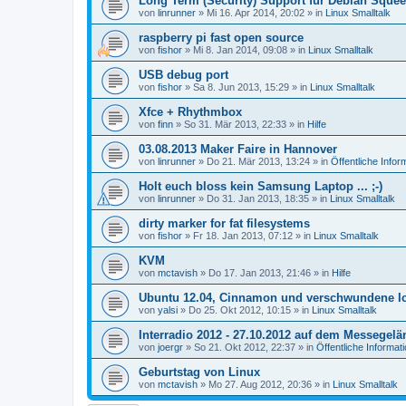
Long Term (Security) Support für Debian Sque
von
linrunner
»
Mi 16. Apr 2014, 20:02
» in
Linux Smalltalk
raspberry pi fast open source
von
fishor
»
Mi 8. Jan 2014, 09:08
» in
Linux Smalltalk
USB debug port
von
fishor
»
Sa 8. Jun 2013, 15:29
» in
Linux Smalltalk
Xfce + Rhythmbox
von
finn
»
So 31. Mär 2013, 22:33
» in
Hilfe
03.08.2013 Maker Faire in Hannover
von
linrunner
»
Do 21. Mär 2013, 13:24
» in
Öffentliche Infor
Holt euch bloss kein Samsung Laptop ... ;-)
von
linrunner
»
Do 31. Jan 2013, 18:35
» in
Linux Smalltalk
dirty marker for fat filesystems
von
fishor
»
Fr 18. Jan 2013, 07:12
» in
Linux Smalltalk
KVM
von
mctavish
»
Do 17. Jan 2013, 21:46
» in
Hilfe
Ubuntu 12.04, Cinnamon und verschwundene I
von
yalsi
»
Do 25. Okt 2012, 10:15
» in
Linux Smalltalk
Interradio 2012 - 27.10.2012 auf dem Messegel
von
joergr
»
So 21. Okt 2012, 22:37
» in
Öffentliche Informat
Geburtstag von Linux
von
mctavish
»
Mo 27. Aug 2012, 20:36
» in
Linux Smalltalk