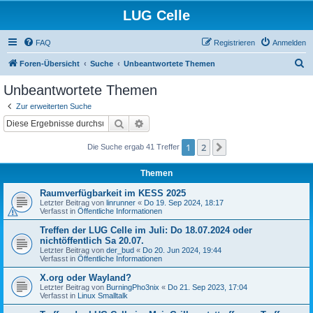
LUG Celle
FAQ
Registrieren
Anmelden
S
Foren-Übersicht
Suche
Unbeantwortete Themen
u
Unbeantwortete Themen
c
Zur erweiterten Suche
h
Suche
Erweiterte Suche
e
1
2
Nächste
Die Suche ergab 41 Treffer
Themen
Raumverfügbarkeit im KESS 2025
Letzter Beitrag von
linrunner
«
Do 19. Sep 2024, 18:17
Verfasst in
Öffentliche Informationen
Treffen der LUG Celle im Juli: Do 18.07.2024 oder
nichtöffentlich Sa 20.07.
Letzter Beitrag von
der_bud
«
Do 20. Jun 2024, 19:44
Verfasst in
Öffentliche Informationen
X.org oder Wayland?
Letzter Beitrag von
BurningPho3nix
«
Do 21. Sep 2023, 17:04
Verfasst in
Linux Smalltalk