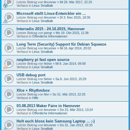
Letzter Beitrag von
linrunner
«
Mi 29. Mär 2017, 22:25
Verfasst in
Linux Smalltalk
Microsoft stellt Linux-Entwickler ein ...
Letzter Beitrag von
linrunner
«
Di 3. Nov 2015, 18:30
Verfasst in
Linux Smalltalk
Interradio 2015 - 24.10.2015, Hannover
Letzter Beitrag von
joergr
«
Mo 19. Okt 2015, 11:38
Verfasst in
Öffentliche Informationen
Long Term (Security) Support für Debian Squeeze
Letzter Beitrag von
linrunner
«
Mi 16. Apr 2014, 20:02
Verfasst in
Linux Smalltalk
raspberry pi fast open source
Letzter Beitrag von
fishor
«
Mi 8. Jan 2014, 09:08
Verfasst in
Linux Smalltalk
USB debug port
Letzter Beitrag von
fishor
«
Sa 8. Jun 2013, 15:29
Verfasst in
Linux Smalltalk
Xfce + Rhythmbox
Letzter Beitrag von
finn
«
So 31. Mär 2013, 22:33
Verfasst in
Hilfe
03.08.2013 Maker Faire in Hannover
Letzter Beitrag von
linrunner
«
Do 21. Mär 2013, 13:24
Verfasst in
Öffentliche Informationen
Holt euch bloss kein Samsung Laptop ... ;-)
Letzter Beitrag von
linrunner
«
Do 31. Jan 2013, 18:35
Verfasst in
Linux Smalltalk