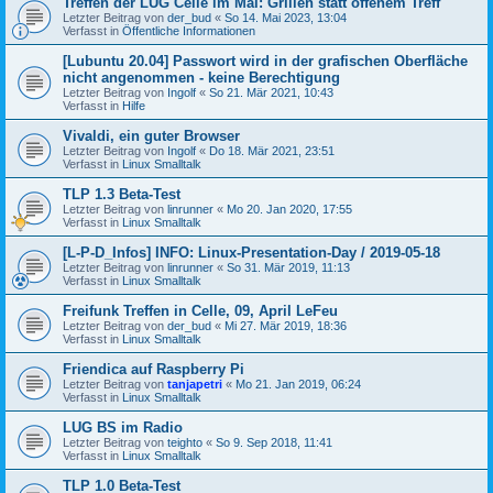
Treffen der LUG Celle im Mai: Grillen statt offenem Treff
Letzter Beitrag von
der_bud
«
So 14. Mai 2023, 13:04
Verfasst in
Öffentliche Informationen
[Lubuntu 20.04] Passwort wird in der grafischen Oberfläche
nicht angenommen - keine Berechtigung
Letzter Beitrag von
Ingolf
«
So 21. Mär 2021, 10:43
Verfasst in
Hilfe
Vivaldi, ein guter Browser
Letzter Beitrag von
Ingolf
«
Do 18. Mär 2021, 23:51
Verfasst in
Linux Smalltalk
TLP 1.3 Beta-Test
Letzter Beitrag von
linrunner
«
Mo 20. Jan 2020, 17:55
Verfasst in
Linux Smalltalk
[L-P-D_Infos] INFO: Linux-Presentation-Day / 2019-05-18
Letzter Beitrag von
linrunner
«
So 31. Mär 2019, 11:13
Verfasst in
Linux Smalltalk
Freifunk Treffen in Celle, 09, April LeFeu
Letzter Beitrag von
der_bud
«
Mi 27. Mär 2019, 18:36
Verfasst in
Linux Smalltalk
Friendica auf Raspberry Pi
Letzter Beitrag von
tanjapetri
«
Mo 21. Jan 2019, 06:24
Verfasst in
Linux Smalltalk
LUG BS im Radio
Letzter Beitrag von
teighto
«
So 9. Sep 2018, 11:41
Verfasst in
Linux Smalltalk
TLP 1.0 Beta-Test