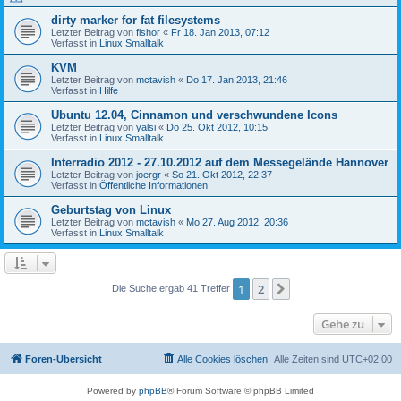
dirty marker for fat filesystems
Letzter Beitrag von
fishor
«
Fr 18. Jan 2013, 07:12
Verfasst in
Linux Smalltalk
KVM
Letzter Beitrag von
mctavish
«
Do 17. Jan 2013, 21:46
Verfasst in
Hilfe
Ubuntu 12.04, Cinnamon und verschwundene Icons
Letzter Beitrag von
yalsi
«
Do 25. Okt 2012, 10:15
Verfasst in
Linux Smalltalk
Interradio 2012 - 27.10.2012 auf dem Messegelände Hannover
Letzter Beitrag von
joergr
«
So 21. Okt 2012, 22:37
Verfasst in
Öffentliche Informationen
Geburtstag von Linux
Letzter Beitrag von
mctavish
«
Mo 27. Aug 2012, 20:36
Verfasst in
Linux Smalltalk
1
2
Nächste
Die Suche ergab 41 Treffer
Gehe zu
Foren-Übersicht
Alle Cookies löschen
Alle Zeiten sind
UTC+02:00
Powered by
phpBB
® Forum Software © phpBB Limited