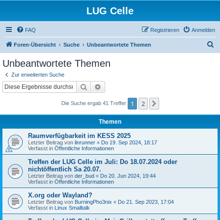
LUG Celle
FAQ
Registrieren
Anmelden
S
Foren-Übersicht
Suche
Unbeantwortete Themen
u
Unbeantwortete Themen
c
Zur erweiterten Suche
h
Suche
Erweiterte Suche
e
1
2
Nächste
Die Suche ergab 41 Treffer
Themen
Raumverfügbarkeit im KESS 2025
Letzter Beitrag von
linrunner
«
Do 19. Sep 2024, 18:17
Verfasst in
Öffentliche Informationen
Treffen der LUG Celle im Juli: Do 18.07.2024 oder
nichtöffentlich Sa 20.07.
Letzter Beitrag von
der_bud
«
Do 20. Jun 2024, 19:44
Verfasst in
Öffentliche Informationen
X.org oder Wayland?
Letzter Beitrag von
BurningPho3nix
«
Do 21. Sep 2023, 17:04
Verfasst in
Linux Smalltalk