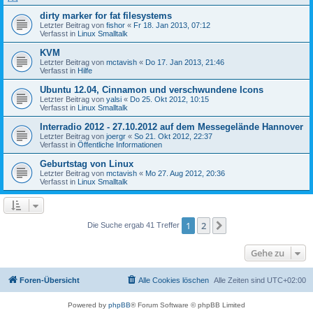
dirty marker for fat filesystems
Letzter Beitrag von
fishor
«
Fr 18. Jan 2013, 07:12
Verfasst in
Linux Smalltalk
KVM
Letzter Beitrag von
mctavish
«
Do 17. Jan 2013, 21:46
Verfasst in
Hilfe
Ubuntu 12.04, Cinnamon und verschwundene Icons
Letzter Beitrag von
yalsi
«
Do 25. Okt 2012, 10:15
Verfasst in
Linux Smalltalk
Interradio 2012 - 27.10.2012 auf dem Messegelände Hannover
Letzter Beitrag von
joergr
«
So 21. Okt 2012, 22:37
Verfasst in
Öffentliche Informationen
Geburtstag von Linux
Letzter Beitrag von
mctavish
«
Mo 27. Aug 2012, 20:36
Verfasst in
Linux Smalltalk
1
2
Nächste
Die Suche ergab 41 Treffer
Gehe zu
Foren-Übersicht
Alle Cookies löschen
Alle Zeiten sind
UTC+02:00
Powered by
phpBB
® Forum Software © phpBB Limited