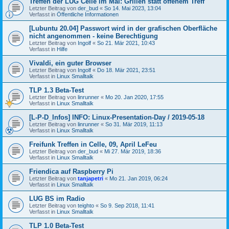
Treffen der LUG Celle im Mai: Grillen statt offenem Treff
Letzter Beitrag von
der_bud
«
So 14. Mai 2023, 13:04
Verfasst in
Öffentliche Informationen
[Lubuntu 20.04] Passwort wird in der grafischen Oberfläche
nicht angenommen - keine Berechtigung
Letzter Beitrag von
Ingolf
«
So 21. Mär 2021, 10:43
Verfasst in
Hilfe
Vivaldi, ein guter Browser
Letzter Beitrag von
Ingolf
«
Do 18. Mär 2021, 23:51
Verfasst in
Linux Smalltalk
TLP 1.3 Beta-Test
Letzter Beitrag von
linrunner
«
Mo 20. Jan 2020, 17:55
Verfasst in
Linux Smalltalk
[L-P-D_Infos] INFO: Linux-Presentation-Day / 2019-05-18
Letzter Beitrag von
linrunner
«
So 31. Mär 2019, 11:13
Verfasst in
Linux Smalltalk
Freifunk Treffen in Celle, 09, April LeFeu
Letzter Beitrag von
der_bud
«
Mi 27. Mär 2019, 18:36
Verfasst in
Linux Smalltalk
Friendica auf Raspberry Pi
Letzter Beitrag von
tanjapetri
«
Mo 21. Jan 2019, 06:24
Verfasst in
Linux Smalltalk
LUG BS im Radio
Letzter Beitrag von
teighto
«
So 9. Sep 2018, 11:41
Verfasst in
Linux Smalltalk
TLP 1.0 Beta-Test