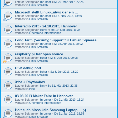
Letzter Beitrag von
linrunner
«
Mi 29. Mär 2017, 22:25
Verfasst in
Linux Smalltalk
Microsoft stellt Linux-Entwickler ein ...
Letzter Beitrag von
linrunner
«
Di 3. Nov 2015, 18:30
Verfasst in
Linux Smalltalk
Interradio 2015 - 24.10.2015, Hannover
Letzter Beitrag von
joergr
«
Mo 19. Okt 2015, 11:38
Verfasst in
Öffentliche Informationen
Long Term (Security) Support für Debian Squeeze
Letzter Beitrag von
linrunner
«
Mi 16. Apr 2014, 20:02
Verfasst in
Linux Smalltalk
raspberry pi fast open source
Letzter Beitrag von
fishor
«
Mi 8. Jan 2014, 09:08
Verfasst in
Linux Smalltalk
USB debug port
Letzter Beitrag von
fishor
«
Sa 8. Jun 2013, 15:29
Verfasst in
Linux Smalltalk
Xfce + Rhythmbox
Letzter Beitrag von
finn
«
So 31. Mär 2013, 22:33
Verfasst in
Hilfe
03.08.2013 Maker Faire in Hannover
Letzter Beitrag von
linrunner
«
Do 21. Mär 2013, 13:24
Verfasst in
Öffentliche Informationen
Holt euch bloss kein Samsung Laptop ... ;-)
Letzter Beitrag von
linrunner
«
Do 31. Jan 2013, 18:35
Verfasst in
Linux Smalltalk