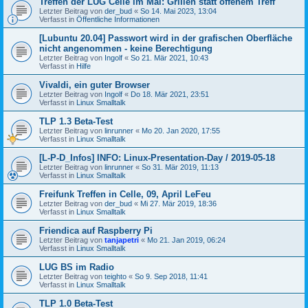
Treffen der LUG Celle im Mai: Grillen statt offenem Treff
Letzter Beitrag von
der_bud
«
So 14. Mai 2023, 13:04
Verfasst in
Öffentliche Informationen
[Lubuntu 20.04] Passwort wird in der grafischen Oberfläche
nicht angenommen - keine Berechtigung
Letzter Beitrag von
Ingolf
«
So 21. Mär 2021, 10:43
Verfasst in
Hilfe
Vivaldi, ein guter Browser
Letzter Beitrag von
Ingolf
«
Do 18. Mär 2021, 23:51
Verfasst in
Linux Smalltalk
TLP 1.3 Beta-Test
Letzter Beitrag von
linrunner
«
Mo 20. Jan 2020, 17:55
Verfasst in
Linux Smalltalk
[L-P-D_Infos] INFO: Linux-Presentation-Day / 2019-05-18
Letzter Beitrag von
linrunner
«
So 31. Mär 2019, 11:13
Verfasst in
Linux Smalltalk
Freifunk Treffen in Celle, 09, April LeFeu
Letzter Beitrag von
der_bud
«
Mi 27. Mär 2019, 18:36
Verfasst in
Linux Smalltalk
Friendica auf Raspberry Pi
Letzter Beitrag von
tanjapetri
«
Mo 21. Jan 2019, 06:24
Verfasst in
Linux Smalltalk
LUG BS im Radio
Letzter Beitrag von
teighto
«
So 9. Sep 2018, 11:41
Verfasst in
Linux Smalltalk
TLP 1.0 Beta-Test