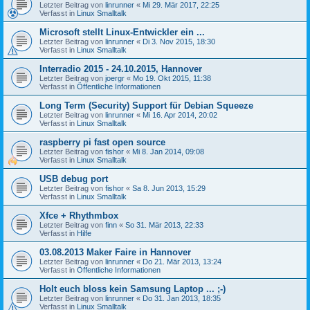
Letzter Beitrag von
linrunner
«
Mi 29. Mär 2017, 22:25
Verfasst in
Linux Smalltalk
Microsoft stellt Linux-Entwickler ein ...
Letzter Beitrag von
linrunner
«
Di 3. Nov 2015, 18:30
Verfasst in
Linux Smalltalk
Interradio 2015 - 24.10.2015, Hannover
Letzter Beitrag von
joergr
«
Mo 19. Okt 2015, 11:38
Verfasst in
Öffentliche Informationen
Long Term (Security) Support für Debian Squeeze
Letzter Beitrag von
linrunner
«
Mi 16. Apr 2014, 20:02
Verfasst in
Linux Smalltalk
raspberry pi fast open source
Letzter Beitrag von
fishor
«
Mi 8. Jan 2014, 09:08
Verfasst in
Linux Smalltalk
USB debug port
Letzter Beitrag von
fishor
«
Sa 8. Jun 2013, 15:29
Verfasst in
Linux Smalltalk
Xfce + Rhythmbox
Letzter Beitrag von
finn
«
So 31. Mär 2013, 22:33
Verfasst in
Hilfe
03.08.2013 Maker Faire in Hannover
Letzter Beitrag von
linrunner
«
Do 21. Mär 2013, 13:24
Verfasst in
Öffentliche Informationen
Holt euch bloss kein Samsung Laptop ... ;-)
Letzter Beitrag von
linrunner
«
Do 31. Jan 2013, 18:35
Verfasst in
Linux Smalltalk