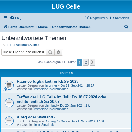
LUG Celle
FAQ
Registrieren
Anmelden
S
Foren-Übersicht
Suche
Unbeantwortete Themen
u
Unbeantwortete Themen
c
Zur erweiterten Suche
h
Suche
Erweiterte Suche
e
1
2
Nächste
Die Suche ergab 41 Treffer
Themen
Raumverfügbarkeit im KESS 2025
Letzter Beitrag von
linrunner
«
Do 19. Sep 2024, 18:17
Verfasst in
Öffentliche Informationen
Treffen der LUG Celle im Juli: Do 18.07.2024 oder
nichtöffentlich Sa 20.07.
Letzter Beitrag von
der_bud
«
Do 20. Jun 2024, 19:44
Verfasst in
Öffentliche Informationen
X.org oder Wayland?
Letzter Beitrag von
BurningPho3nix
«
Do 21. Sep 2023, 17:04
Verfasst in
Linux Smalltalk