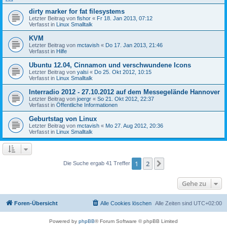
dirty marker for fat filesystems
Letzter Beitrag von
fishor
«
Fr 18. Jan 2013, 07:12
Verfasst in
Linux Smalltalk
KVM
Letzter Beitrag von
mctavish
«
Do 17. Jan 2013, 21:46
Verfasst in
Hilfe
Ubuntu 12.04, Cinnamon und verschwundene Icons
Letzter Beitrag von
yalsi
«
Do 25. Okt 2012, 10:15
Verfasst in
Linux Smalltalk
Interradio 2012 - 27.10.2012 auf dem Messegelände Hannover
Letzter Beitrag von
joergr
«
So 21. Okt 2012, 22:37
Verfasst in
Öffentliche Informationen
Geburtstag von Linux
Letzter Beitrag von
mctavish
«
Mo 27. Aug 2012, 20:36
Verfasst in
Linux Smalltalk
1
2
Nächste
Die Suche ergab 41 Treffer
Gehe zu
Foren-Übersicht
Alle Cookies löschen
Alle Zeiten sind
UTC+02:00
Powered by
phpBB
® Forum Software © phpBB Limited