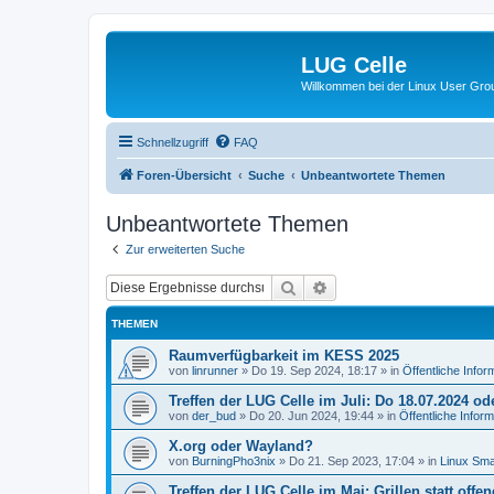
LUG Celle
Willkommen bei der Linux User Grou
Schnellzugriff
FAQ
Foren-Übersicht
Suche
Unbeantwortete Themen
Unbeantwortete Themen
Zur erweiterten Suche
Suche
Erweiterte Suche
THEMEN
Raumverfügbarkeit im KESS 2025
von
linrunner
»
Do 19. Sep 2024, 18:17
» in
Öffentliche Infor
Treffen der LUG Celle im Juli: Do 18.07.2024 ode
von
der_bud
»
Do 20. Jun 2024, 19:44
» in
Öffentliche Infor
X.org oder Wayland?
von
BurningPho3nix
»
Do 21. Sep 2023, 17:04
» in
Linux Smal
Treffen der LUG Celle im Mai: Grillen statt offen