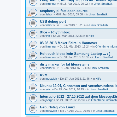
Long Term (Security) Support für Debian Sque
von
linrunner
»
Mi 16. Apr 2014, 20:02
» in
Linux Smalltalk
raspberry pi fast open source
von
fishor
»
Mi 8. Jan 2014, 09:08
» in
Linux Smalltalk
USB debug port
von
fishor
»
Sa 8. Jun 2013, 15:29
» in
Linux Smalltalk
Xfce + Rhythmbox
von
finn
»
So 31. Mär 2013, 22:33
» in
Hilfe
03.08.2013 Maker Faire in Hannover
von
linrunner
»
Do 21. Mär 2013, 13:24
» in
Öffentliche Infor
Holt euch bloss kein Samsung Laptop ... ;-)
von
linrunner
»
Do 31. Jan 2013, 18:35
» in
Linux Smalltalk
dirty marker for fat filesystems
von
fishor
»
Fr 18. Jan 2013, 07:12
» in
Linux Smalltalk
KVM
von
mctavish
»
Do 17. Jan 2013, 21:46
» in
Hilfe
Ubuntu 12.04, Cinnamon und verschwundene I
von
yalsi
»
Do 25. Okt 2012, 10:15
» in
Linux Smalltalk
Interradio 2012 - 27.10.2012 auf dem Messegel
von
joergr
»
So 21. Okt 2012, 22:37
» in
Öffentliche Informat
Geburtstag von Linux
von
mctavish
»
Mo 27. Aug 2012, 20:36
» in
Linux Smalltalk