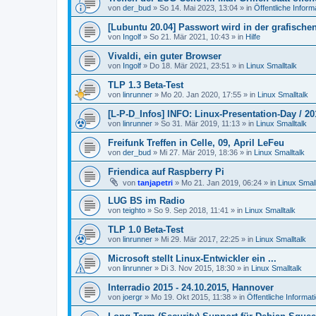
von
der_bud
»
So 14. Mai 2023, 13:04
» in
Öffentliche Inform
[Lubuntu 20.04] Passwort wird in der grafisch
von
Ingolf
»
So 21. Mär 2021, 10:43
» in
Hilfe
Vivaldi, ein guter Browser
von
Ingolf
»
Do 18. Mär 2021, 23:51
» in
Linux Smalltalk
TLP 1.3 Beta-Test
von
linrunner
»
Mo 20. Jan 2020, 17:55
» in
Linux Smalltalk
[L-P-D_Infos] INFO: Linux-Presentation-Day / 20
von
linrunner
»
So 31. Mär 2019, 11:13
» in
Linux Smalltalk
Freifunk Treffen in Celle, 09, April LeFeu
von
der_bud
»
Mi 27. Mär 2019, 18:36
» in
Linux Smalltalk
Friendica auf Raspberry Pi
von
tanjapetri
»
Mo 21. Jan 2019, 06:24
» in
Linux Small
LUG BS im Radio
von
teighto
»
So 9. Sep 2018, 11:41
» in
Linux Smalltalk
TLP 1.0 Beta-Test
von
linrunner
»
Mi 29. Mär 2017, 22:25
» in
Linux Smalltalk
Microsoft stellt Linux-Entwickler ein ...
von
linrunner
»
Di 3. Nov 2015, 18:30
» in
Linux Smalltalk
Interradio 2015 - 24.10.2015, Hannover
von
joergr
»
Mo 19. Okt 2015, 11:38
» in
Öffentliche Informat