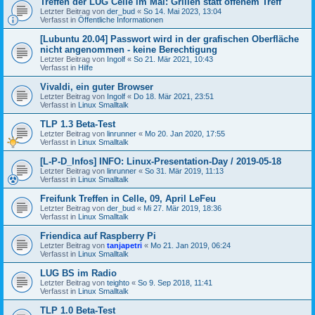
Treffen der LUG Celle im Mai: Grillen statt offenem Treff
Letzter Beitrag von
der_bud
«
So 14. Mai 2023, 13:04
Verfasst in
Öffentliche Informationen
[Lubuntu 20.04] Passwort wird in der grafischen Oberfläche
nicht angenommen - keine Berechtigung
Letzter Beitrag von
Ingolf
«
So 21. Mär 2021, 10:43
Verfasst in
Hilfe
Vivaldi, ein guter Browser
Letzter Beitrag von
Ingolf
«
Do 18. Mär 2021, 23:51
Verfasst in
Linux Smalltalk
TLP 1.3 Beta-Test
Letzter Beitrag von
linrunner
«
Mo 20. Jan 2020, 17:55
Verfasst in
Linux Smalltalk
[L-P-D_Infos] INFO: Linux-Presentation-Day / 2019-05-18
Letzter Beitrag von
linrunner
«
So 31. Mär 2019, 11:13
Verfasst in
Linux Smalltalk
Freifunk Treffen in Celle, 09, April LeFeu
Letzter Beitrag von
der_bud
«
Mi 27. Mär 2019, 18:36
Verfasst in
Linux Smalltalk
Friendica auf Raspberry Pi
Letzter Beitrag von
tanjapetri
«
Mo 21. Jan 2019, 06:24
Verfasst in
Linux Smalltalk
LUG BS im Radio
Letzter Beitrag von
teighto
«
So 9. Sep 2018, 11:41
Verfasst in
Linux Smalltalk
TLP 1.0 Beta-Test