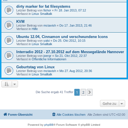
dirty marker for fat filesystems
Letzter Beitrag von
fishor
«
Fr 18. Jan 2013, 07:12
Verfasst in
Linux Smalltalk
KVM
Letzter Beitrag von
mctavish
«
Do 17. Jan 2013, 21:46
Verfasst in
Hilfe
Ubuntu 12.04, Cinnamon und verschwundene Icons
Letzter Beitrag von
yalsi
«
Do 25. Okt 2012, 10:15
Verfasst in
Linux Smalltalk
Interradio 2012 - 27.10.2012 auf dem Messegelände Hannover
Letzter Beitrag von
joergr
«
So 21. Okt 2012, 22:37
Verfasst in
Öffentliche Informationen
Geburtstag von Linux
Letzter Beitrag von
mctavish
«
Mo 27. Aug 2012, 20:36
Verfasst in
Linux Smalltalk
1
2
Nächste
Die Suche ergab 41 Treffer
Gehe zu
Foren-Übersicht
Alle Cookies löschen
Alle Zeiten sind
UTC+02:00
Powered by
phpBB
® Forum Software © phpBB Limited