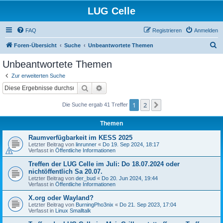
LUG Celle
FAQ
Registrieren
Anmelden
S
Foren-Übersicht
Suche
Unbeantwortete Themen
u
Unbeantwortete Themen
c
Zur erweiterten Suche
h
Suche
Erweiterte Suche
e
1
2
Nächste
Die Suche ergab 41 Treffer
Themen
Raumverfügbarkeit im KESS 2025
Letzter Beitrag von
linrunner
«
Do 19. Sep 2024, 18:17
Verfasst in
Öffentliche Informationen
Treffen der LUG Celle im Juli: Do 18.07.2024 oder
nichtöffentlich Sa 20.07.
Letzter Beitrag von
der_bud
«
Do 20. Jun 2024, 19:44
Verfasst in
Öffentliche Informationen
X.org oder Wayland?
Letzter Beitrag von
BurningPho3nix
«
Do 21. Sep 2023, 17:04
Verfasst in
Linux Smalltalk