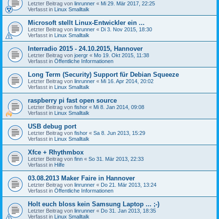
Letzter Beitrag von
linrunner
«
Mi 29. Mär 2017, 22:25
Verfasst in
Linux Smalltalk
Microsoft stellt Linux-Entwickler ein ...
Letzter Beitrag von
linrunner
«
Di 3. Nov 2015, 18:30
Verfasst in
Linux Smalltalk
Interradio 2015 - 24.10.2015, Hannover
Letzter Beitrag von
joergr
«
Mo 19. Okt 2015, 11:38
Verfasst in
Öffentliche Informationen
Long Term (Security) Support für Debian Squeeze
Letzter Beitrag von
linrunner
«
Mi 16. Apr 2014, 20:02
Verfasst in
Linux Smalltalk
raspberry pi fast open source
Letzter Beitrag von
fishor
«
Mi 8. Jan 2014, 09:08
Verfasst in
Linux Smalltalk
USB debug port
Letzter Beitrag von
fishor
«
Sa 8. Jun 2013, 15:29
Verfasst in
Linux Smalltalk
Xfce + Rhythmbox
Letzter Beitrag von
finn
«
So 31. Mär 2013, 22:33
Verfasst in
Hilfe
03.08.2013 Maker Faire in Hannover
Letzter Beitrag von
linrunner
«
Do 21. Mär 2013, 13:24
Verfasst in
Öffentliche Informationen
Holt euch bloss kein Samsung Laptop ... ;-)
Letzter Beitrag von
linrunner
«
Do 31. Jan 2013, 18:35
Verfasst in
Linux Smalltalk