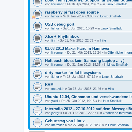
Long Term (Security) Support für Debian Sque
von
linrunner
»
Mi 16. Apr 2014, 20:02
» in
Linux Smalltalk
raspberry pi fast open source
von
fishor
»
Mi 8. Jan 2014, 09:08
» in
Linux Smalltalk
USB debug port
von
fishor
»
Sa 8. Jun 2013, 15:29
» in
Linux Smalltalk
Xfce + Rhythmbox
von
finn
»
So 31. Mär 2013, 22:33
» in
Hilfe
03.08.2013 Maker Faire in Hannover
von
linrunner
»
Do 21. Mär 2013, 13:24
» in
Öffentliche Infor
Holt euch bloss kein Samsung Laptop ... ;-)
von
linrunner
»
Do 31. Jan 2013, 18:35
» in
Linux Smalltalk
dirty marker for fat filesystems
von
fishor
»
Fr 18. Jan 2013, 07:12
» in
Linux Smalltalk
KVM
von
mctavish
»
Do 17. Jan 2013, 21:46
» in
Hilfe
Ubuntu 12.04, Cinnamon und verschwundene I
von
yalsi
»
Do 25. Okt 2012, 10:15
» in
Linux Smalltalk
Interradio 2012 - 27.10.2012 auf dem Messegel
von
joergr
»
So 21. Okt 2012, 22:37
» in
Öffentliche Informat
Geburtstag von Linux
von
mctavish
»
Mo 27. Aug 2012, 20:36
» in
Linux Smalltalk