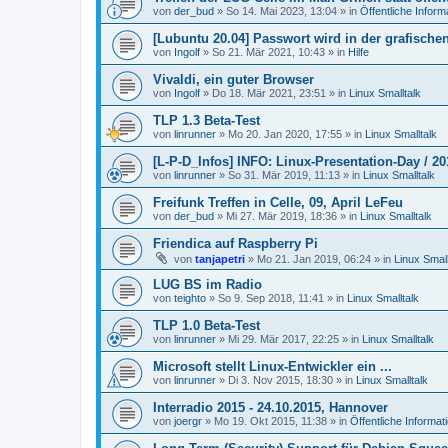
von
der_bud
»
So 14. Mai 2023, 13:04
» in
Öffentliche Inform
[Lubuntu 20.04] Passwort wird in der grafisch
von
Ingolf
»
So 21. Mär 2021, 10:43
» in
Hilfe
Vivaldi, ein guter Browser
von
Ingolf
»
Do 18. Mär 2021, 23:51
» in
Linux Smalltalk
TLP 1.3 Beta-Test
von
linrunner
»
Mo 20. Jan 2020, 17:55
» in
Linux Smalltalk
[L-P-D_Infos] INFO: Linux-Presentation-Day / 20
von
linrunner
»
So 31. Mär 2019, 11:13
» in
Linux Smalltalk
Freifunk Treffen in Celle, 09, April LeFeu
von
der_bud
»
Mi 27. Mär 2019, 18:36
» in
Linux Smalltalk
Friendica auf Raspberry Pi
von
tanjapetri
»
Mo 21. Jan 2019, 06:24
» in
Linux Small
LUG BS im Radio
von
teighto
»
So 9. Sep 2018, 11:41
» in
Linux Smalltalk
TLP 1.0 Beta-Test
von
linrunner
»
Mi 29. Mär 2017, 22:25
» in
Linux Smalltalk
Microsoft stellt Linux-Entwickler ein ...
von
linrunner
»
Di 3. Nov 2015, 18:30
» in
Linux Smalltalk
Interradio 2015 - 24.10.2015, Hannover
von
joergr
»
Mo 19. Okt 2015, 11:38
» in
Öffentliche Informat