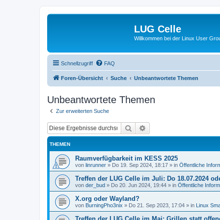
LUG Celle
Willkommen bei der Linux User Grou
Schnellzugriff
FAQ
Foren-Übersicht
Suche
Unbeantwortete Themen
Unbeantwortete Themen
Zur erweiterten Suche
Suche
Erweiterte Suche
THEMEN
Raumverfügbarkeit im KESS 2025
von
linrunner
»
Do 19. Sep 2024, 18:17
» in
Öffentliche Infor
Treffen der LUG Celle im Juli: Do 18.07.2024 ode
von
der_bud
»
Do 20. Jun 2024, 19:44
» in
Öffentliche Infor
X.org oder Wayland?
von
BurningPho3nix
»
Do 21. Sep 2023, 17:04
» in
Linux Smal
Treffen der LUG Celle im Mai: Grillen statt offen