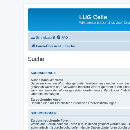
LUG Celle
Willkommen bei der Linux User Grou
Schnellzugriff
FAQ
Foren-Übersicht
Suche
Suche
SUCHANFRAGE
Suche nach Wörtern:
Setze ein
+
vor ein Wort, das gefunden werden muss und ein
-
vor ein 
gefunden werden darf. Verwende mehrere Wörter getrennt durch
|
inne
wenn nur eines der Wörter gefunden werden muss. Benutze ein * als Pla
Übereinstimmungen.
Zu suchender Autor:
Benutze ein * als Platzhalter für teilweise Übereinstimmungen.
SUCHOPTIONEN
Zu durchsuchende Foren:
Wähle das Forum oder die Foren aus, in denen gesucht werden soll. 
automatisch mit durchsucht, sofern du die Option „Unterforen durchsu