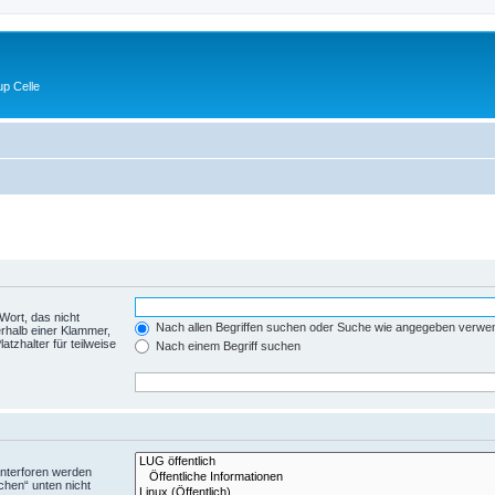
p Celle
Wort, das nicht
Nach allen Begriffen suchen oder Suche wie angegeben verwe
rhalb einer Klammer,
tzhalter für teilweise
Nach einem Begriff suchen
Unterforen werden
chen“ unten nicht