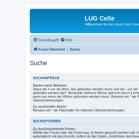
LUG Celle
Willkommen bei der Linux User Grou
Schnellzugriff
FAQ
Foren-Übersicht
Suche
Suche
SUCHANFRAGE
Suche nach Wörtern:
Setze ein
+
vor ein Wort, das gefunden werden muss und ein
-
vor ein 
gefunden werden darf. Verwende mehrere Wörter getrennt durch
|
inne
wenn nur eines der Wörter gefunden werden muss. Benutze ein * als Pla
Übereinstimmungen.
Zu suchender Autor:
Benutze ein * als Platzhalter für teilweise Übereinstimmungen.
SUCHOPTIONEN
Zu durchsuchende Foren:
Wähle das Forum oder die Foren aus, in denen gesucht werden soll. 
automatisch mit durchsucht, sofern du die Option „Unterforen durchsu