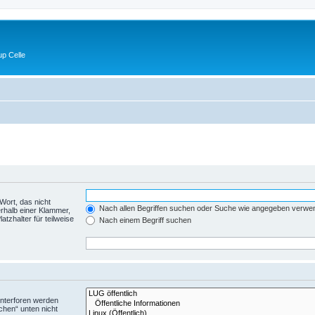
p Celle
Wort, das nicht
Nach allen Begriffen suchen oder Suche wie angegeben verwe
rhalb einer Klammer,
tzhalter für teilweise
Nach einem Begriff suchen
Unterforen werden
chen“ unten nicht