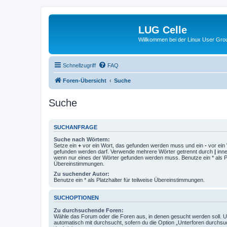
LUG Celle
Willkommen bei der Linux User Grou
Schnellzugriff
FAQ
Foren-Übersicht
Suche
Suche
SUCHANFRAGE
Suche nach Wörtern:
Setze ein
+
vor ein Wort, das gefunden werden muss und ein
-
vor ein 
gefunden werden darf. Verwende mehrere Wörter getrennt durch
|
inne
wenn nur eines der Wörter gefunden werden muss. Benutze ein * als Pla
Übereinstimmungen.
Zu suchender Autor:
Benutze ein * als Platzhalter für teilweise Übereinstimmungen.
SUCHOPTIONEN
Zu durchsuchende Foren:
Wähle das Forum oder die Foren aus, in denen gesucht werden soll. 
automatisch mit durchsucht, sofern du die Option „Unterforen durchsu