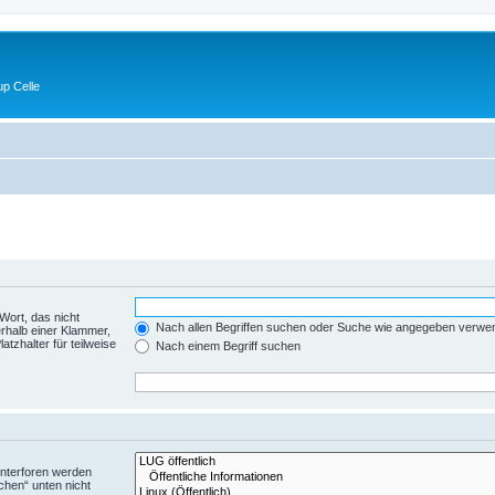
p Celle
Wort, das nicht
Nach allen Begriffen suchen oder Suche wie angegeben verwe
rhalb einer Klammer,
tzhalter für teilweise
Nach einem Begriff suchen
Unterforen werden
chen“ unten nicht