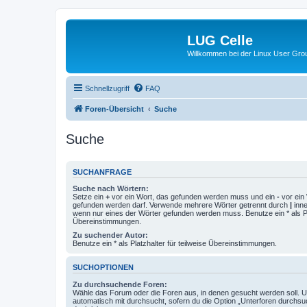
LUG Celle
Willkommen bei der Linux User Grou
Schnellzugriff
FAQ
Foren-Übersicht
Suche
Suche
SUCHANFRAGE
Suche nach Wörtern:
Setze ein
+
vor ein Wort, das gefunden werden muss und ein
-
vor ein 
gefunden werden darf. Verwende mehrere Wörter getrennt durch
|
inne
wenn nur eines der Wörter gefunden werden muss. Benutze ein * als Pla
Übereinstimmungen.
Zu suchender Autor:
Benutze ein * als Platzhalter für teilweise Übereinstimmungen.
SUCHOPTIONEN
Zu durchsuchende Foren:
Wähle das Forum oder die Foren aus, in denen gesucht werden soll. 
automatisch mit durchsucht, sofern du die Option „Unterforen durchsu