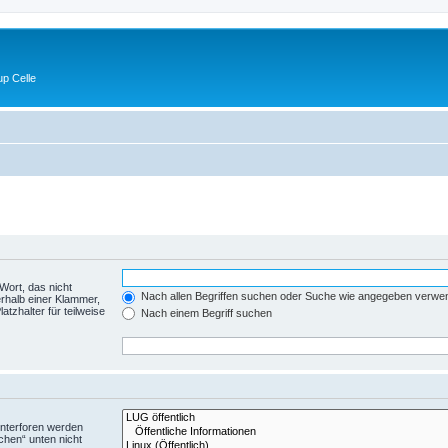
p Celle
Wort, das nicht
Nach allen Begriffen suchen oder Suche wie angegeben verwe
rhalb einer Klammer,
tzhalter für teilweise
Nach einem Begriff suchen
Unterforen werden
chen“ unten nicht