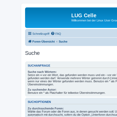
LUG Celle
Willkommen bei der Linux User Grou
Schnellzugriff
FAQ
Foren-Übersicht
Suche
Suche
SUCHANFRAGE
Suche nach Wörtern:
Setze ein
+
vor ein Wort, das gefunden werden muss und ein
-
vor ein 
gefunden werden darf. Verwende mehrere Wörter getrennt durch
|
inne
wenn nur eines der Wörter gefunden werden muss. Benutze ein * als Pla
Übereinstimmungen.
Zu suchender Autor:
Benutze ein * als Platzhalter für teilweise Übereinstimmungen.
SUCHOPTIONEN
Zu durchsuchende Foren:
Wähle das Forum oder die Foren aus, in denen gesucht werden soll. 
automatisch mit durchsucht, sofern du die Option „Unterforen durchsu