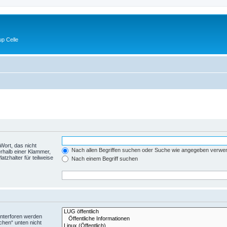
p Celle
Wort, das nicht
Nach allen Begriffen suchen oder Suche wie angegeben verwe
rhalb einer Klammer,
tzhalter für teilweise
Nach einem Begriff suchen
Unterforen werden
chen“ unten nicht