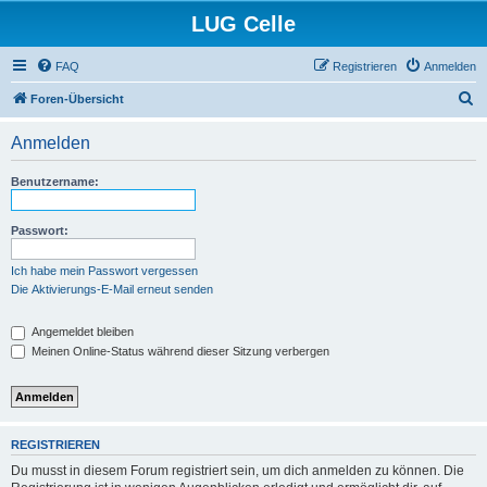
LUG Celle
FAQ
Registrieren
Anmelden
S
Foren-Übersicht
u
Anmelden
c
h
Benutzername:
e
Passwort:
Ich habe mein Passwort vergessen
Die Aktivierungs-E-Mail erneut senden
Angemeldet bleiben
Meinen Online-Status während dieser Sitzung verbergen
REGISTRIEREN
Du musst in diesem Forum registriert sein, um dich anmelden zu können. Die