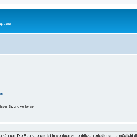
p Celle
en
ieser Sitzung verbergen
 können. Die Registrierung ist in wenigen Augenblicken erledigt und ermöglicht di