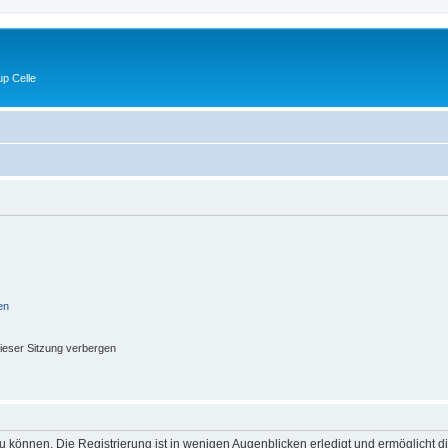
p Celle
en
ieser Sitzung verbergen
 können. Die Registrierung ist in wenigen Augenblicken erledigt und ermöglicht di