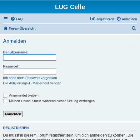
LUG Celle
FAQ
Registrieren
Anmelden
S
Foren-Übersicht
u
Anmelden
c
h
Benutzername:
e
Passwort:
Ich habe mein Passwort vergessen
Die Aktivierungs-E-Mail erneut senden
Angemeldet bleiben
Meinen Online-Status während dieser Sitzung verbergen
REGISTRIEREN
Du musst in diesem Forum registriert sein, um dich anmelden zu können. Die