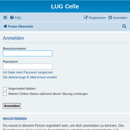
LUG Celle
FAQ
Registrieren
Anmelden
S
Foren-Übersicht
u
Anmelden
c
h
Benutzername:
e
Passwort:
Ich habe mein Passwort vergessen
Die Aktivierungs-E-Mail erneut senden
Angemeldet bleiben
Meinen Online-Status während dieser Sitzung verbergen
REGISTRIEREN
Du musst in diesem Forum registriert sein, um dich anmelden zu können. Die