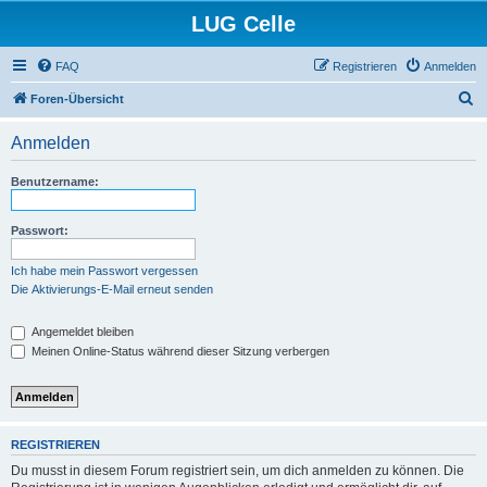
LUG Celle
FAQ
Registrieren
Anmelden
S
Foren-Übersicht
u
Anmelden
c
h
Benutzername:
e
Passwort:
Ich habe mein Passwort vergessen
Die Aktivierungs-E-Mail erneut senden
Angemeldet bleiben
Meinen Online-Status während dieser Sitzung verbergen
REGISTRIEREN
Du musst in diesem Forum registriert sein, um dich anmelden zu können. Die