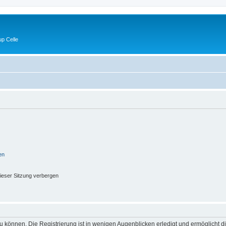
p Celle
en
ieser Sitzung verbergen
 können. Die Registrierung ist in wenigen Augenblicken erledigt und ermöglicht di