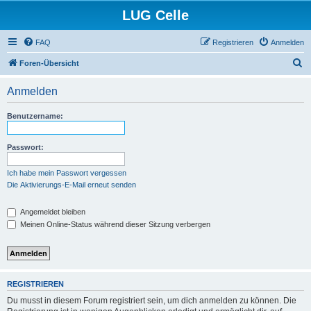
LUG Celle
FAQ
Registrieren
Anmelden
S
Foren-Übersicht
u
Anmelden
c
h
Benutzername:
e
Passwort:
Ich habe mein Passwort vergessen
Die Aktivierungs-E-Mail erneut senden
Angemeldet bleiben
Meinen Online-Status während dieser Sitzung verbergen
REGISTRIEREN
Du musst in diesem Forum registriert sein, um dich anmelden zu können. Die