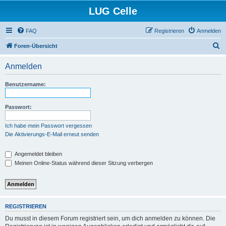
LUG Celle
FAQ
Registrieren
Anmelden
S
Foren-Übersicht
u
Anmelden
c
h
Benutzername:
e
Passwort:
Ich habe mein Passwort vergessen
Die Aktivierungs-E-Mail erneut senden
Angemeldet bleiben
Meinen Online-Status während dieser Sitzung verbergen
REGISTRIEREN
Du musst in diesem Forum registriert sein, um dich anmelden zu können. Die