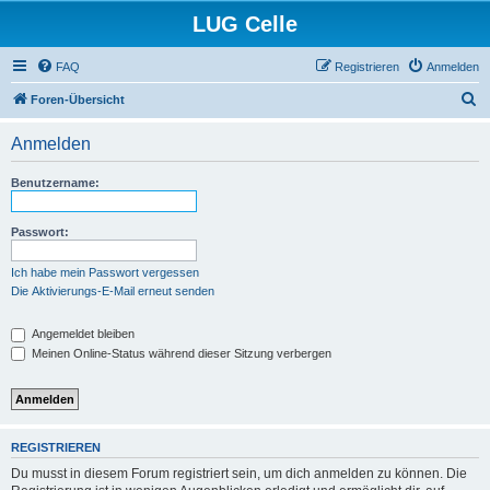
LUG Celle
FAQ
Registrieren
Anmelden
S
Foren-Übersicht
u
Anmelden
c
h
Benutzername:
e
Passwort:
Ich habe mein Passwort vergessen
Die Aktivierungs-E-Mail erneut senden
Angemeldet bleiben
Meinen Online-Status während dieser Sitzung verbergen
REGISTRIEREN
Du musst in diesem Forum registriert sein, um dich anmelden zu können. Die