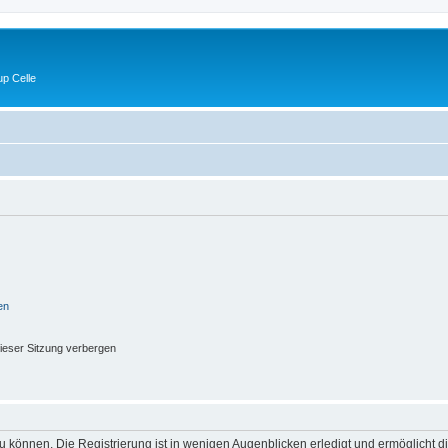
p Celle
en
ieser Sitzung verbergen
 können. Die Registrierung ist in wenigen Augenblicken erledigt und ermöglicht di