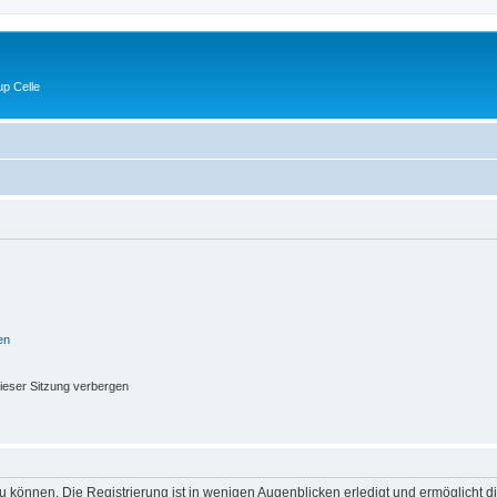
p Celle
en
ieser Sitzung verbergen
 können. Die Registrierung ist in wenigen Augenblicken erledigt und ermöglicht di