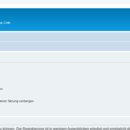
p Celle
en
ieser Sitzung verbergen
 können. Die Registrierung ist in wenigen Augenblicken erledigt und ermöglicht di